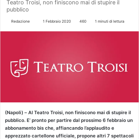
Teatro Troisi, non finiscono mai di stupire il
pubblico
Redazione
I
1 Febbraio 2020
460
1 minuti di lettura
n
v
i
a
u
n
'
e
m
a
i
l
(Napoli) –
Al Teatro Troisi, non finiscono mai di stupire il
pubblico. E’ pronto per partire dal prossimo 6 febbraio un
abbonamento bis che, affiancando l’applaudito e
apprezzato cartellone ufficiale, propone altri 7 spettacoli