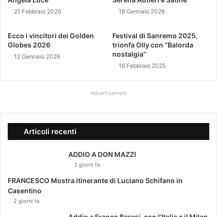
g
i
i
21 Febbraio 2026
18 Gennaio 2026
m
n
o
i
Ecco i vincitori dei Golden
Festival di Sanremo 2025,
d
a
Globes 2026
trionfa Olly con “Balorda
e
G
nostalgia”
12 Gennaio 2026
l
i
16 Febbraio 2025
P
n
e
n
r
i
Advertisement
u
R
g
o
i
m
Articoli recenti
a
e
t
t
ADDIO A DON MAZZI
y
2 giorni fa
.
FRANCESCO Mostra itinerante di Luciano Schifano in
A
Casentino
l
2 giorni fa
s
u
Addio a Franco Baresi, con l’Italia e il Milan