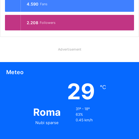
4.590
Fans
2.208
Followers
Advertisement
Meteo
29
℃
Roma
31º - 18º
63%
0.45 km/h
Nubi sparse