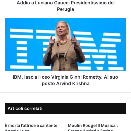
d
i
Addio a Luciano Gaucci Presidentissimo del
i
a
Perugia
r
n
i
o
I
z
G
B
z
a
M
o
u
,
e
c
l
-
c
a
m
i
s
a
P
c
i
r
i
l
e
a
IBM, lascia il ceo Virginia Ginni Rometty. Al suo
s
i
posto Arvind Krishna
i
l
d
c
e
e
n
o
Articoli correlati
t
V
i
i
s
È morta l’attrice e cantante
Moulin Rouge! Il Musical:
r
Angela Luce
Serena Autieri è Satine
s