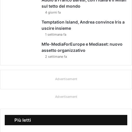
o
sul tetto del mondo
p
4 giorni fa
o
Temptation Island, Andrea convince Iris a
s
uscire insieme
t
1 settimana fa
o
A
Mfe-MediaForEurope e Mediaset: nuovo
r
assetto organizzativo
v
2 settimane fa
i
n
d
K
Advertisement
r
i
Advertisement
s
h
n
a
Più letti