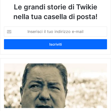
Le grandi storie di Twikie
nella tua casella di posta!
I
n
s
e
r
i
s
c
A
i
d
i
d
l
i
t
o
u
a
o
L
i
u
n
c