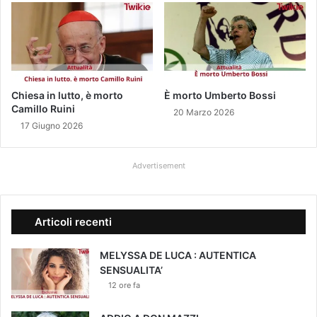
l
0
e
0
-
%
8
,
3
t
%
r
r
a
Chiesa in lutto, è morto
È morto Umberto Bossi
i
Camillo Ruini
s
20 Marzo 2026
s
m
17 Giugno 2026
p
i
e
s
Advertisement
t
s
t
i
o
o
a
n
Articoli recenti
l
e
2
i
MELYSSA DE LUCA : AUTENTICA
0
n
SENSUALITA’
1
b
12 ore fa
9
a
m