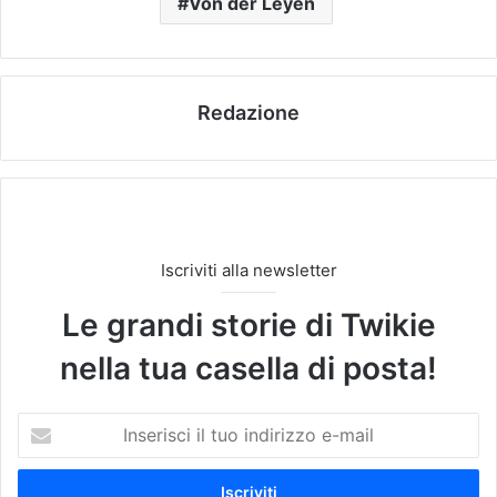
Von der Leyen
Redazione
Iscriviti alla newsletter
Le grandi storie di Twikie
nella tua casella di posta!
I
n
s
e