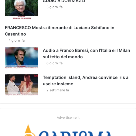
b
ADDIO A DON MAZZI
i
3 giorni fa
n
i
d
FRANCESCO Mostra itinerante di Luciano Schifano in
i
Casentino
f
4 giorni fa
f
Addio a Franco Baresi, con l’Italia e il Milan
i
sul tetto del mondo
c
6 giorni fa
i
l
e
Temptation Island, Andrea convince Iris a
uscire insieme
2 settimane fa
Advertisement