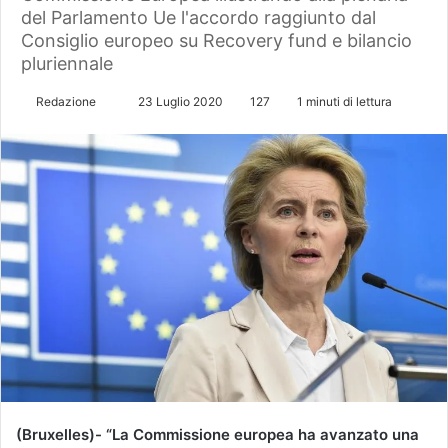
del Parlamento Ue l'accordo raggiunto dal
Consiglio europeo su Recovery fund e bilancio
pluriennale
Redazione
I
23 Luglio 2020
127
1 minuti di lettura
n
v
i
a
u
n
'
e
m
a
i
l
(Bruxelles)- “La Commissione europea ha avanzato una