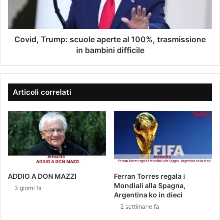
m
u
T
a
l
r
i
l
u
l
e
m
Covid, Trump: scuole aperte al 100%, trasmissione
a
p
in bambini difficile
s
:
s
s
u
c
n
u
Articoli correlati
z
o
i
l
o
e
n
a
i
p
:
e
a
r
d
t
ADDIO A DON MAZZI
Ferran Torres regala i
a
e
Mondiali alla Spagna,
3 giorni fa
p
a
Argentina ko in dieci
r
l
2 settimane fa
i
1