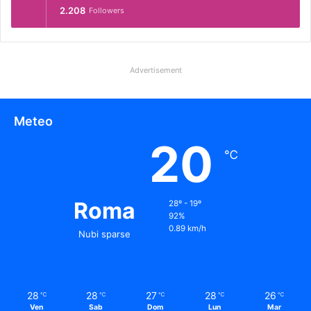
2.208
Followers
Advertisement
Meteo
20
℃
Roma
28º - 19º
92%
0.89 km/h
Nubi sparse
28
28
27
28
26
℃
℃
℃
℃
℃
Ven
Sab
Dom
Lun
Mar