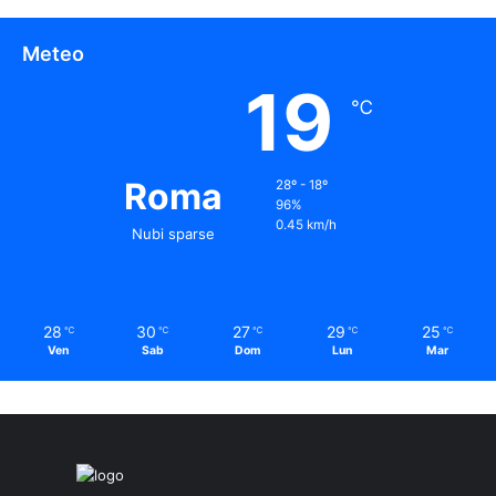
Meteo
19
℃
Roma
28º - 18º
96%
0.45 km/h
Nubi sparse
28
30
27
29
25
℃
℃
℃
℃
℃
Ven
Sab
Dom
Lun
Mar