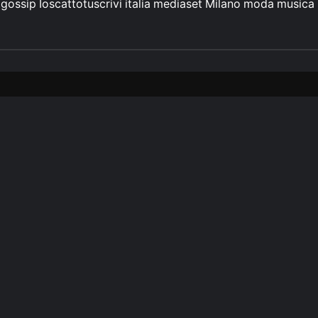
gossip
Ioscattotuscrivi
italia
mediaset
Milano
moda
musica