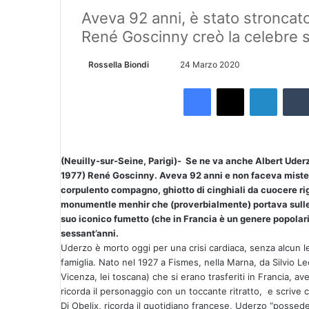
Aveva 92 anni, è stato stroncato
René Goscinny creò la celebre st
Rossella Biondi
I
24 Marzo 2020
n
Facebook
X
LinkedIn
v
i
a
u
(Neuilly-
sur-Seine, Parigi)- Se ne va anche Albert Uderz
n
1977) René Goscinny. Aveva 92 anni e non faceva mistero d
'
corpulento compagno, ghiotto di cinghiali da cuocere rigo
e
monumentle menhir che (proverbialmente) portava sulle sp
m
suo iconico fumetto (che in Francia è un genere popolar
a
sessant’anni.
i
Uderzo è morto oggi per una crisi cardiaca, senza alcun l
famiglia. Nato nel 1927 a Fismes, nella Marna, da Silvio Leon
l
Vicenza, lei toscana) che si erano trasferiti in Francia, 
ricorda il personaggio con un toccante ritratto, e scrive c
Di Obelix, ricorda il quotidiano francese, Uderzo “possedev