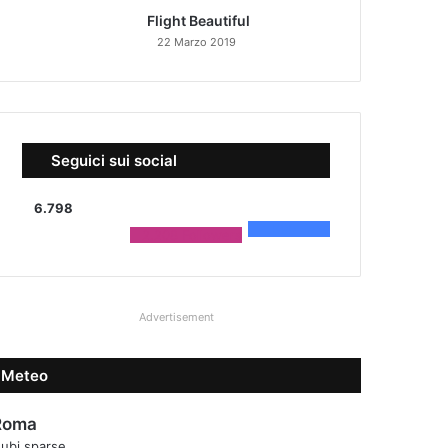
Flight Beautiful
22 Marzo 2019
Seguici sui social
6.798
4.590
Fans
2.208
Followers
Advertisement
Meteo
Roma
ubi sparse