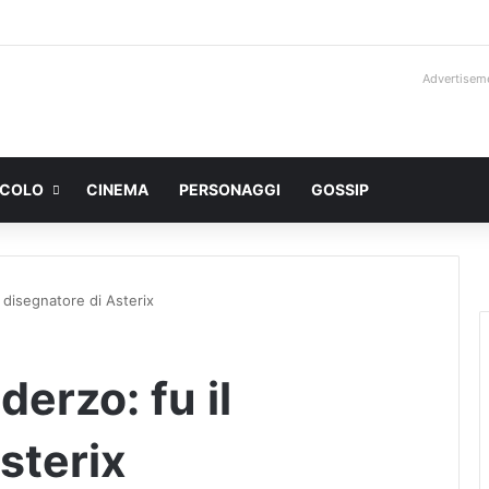
Advertisem
ACOLO
CINEMA
PERSONAGGI
GOSSIP
l disegnatore di Asterix
erzo: fu il
sterix