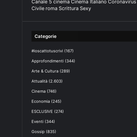
Canale 5
cinema
Cinema Italiano
Coronavirus
l
l
Civile
roma
Scrittura
Sexy
s
l
o
o
g
n
n
e
o
Categorie
c
L
o
a
m
#ioscattotuscrivi
(167)
z
p
i
Approfondimenti
(344)
l
o
e
Arte & Cultura
(289)
?
t
Attualità
(2.603)
o
s
Cinema
(746)
u
Economia
(245)
l
w
ESCLUSIVE
(274)
e
b
Eventi
(344)
.
Gossip
(835)