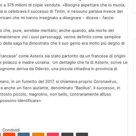
tto a 375 milioni di copie vendute. «Bisogna aspettare che io muoia,
a si celebrava il successo di Tintin, e nessuno parlava invece del
ericani che mi hanno insegnato a disegnare – diceva – faccio
o che, pure, avrebbe meritato; anche quando, alla morte del
mantenere vivi i suoi personaggi, venne definito come semplice
to della saga ha dimostrato che il suo genio era molto più degno di
ancese” come Asterix sia stato partorito da un francese di origini
e polacco e madre ucraina. Un dettaglio che fa di Asterix, scrive Le
ognome deriva da Oderzo, una piccola cittadina in provincia di
omano, in un fumetto del 2017, si chiamava proprio Coronavirus,
C’era anche un fiero aiutante, denominato “Bacillus”. Il successo, in
ttosto piccolo, magrolino, non bello, contrariamente all’uso
i possono identificare».
Condividi
Pinterest
Reddit
VKontakte
Odnoklassniki
Pocket
Condividi via e-mail
Stampa