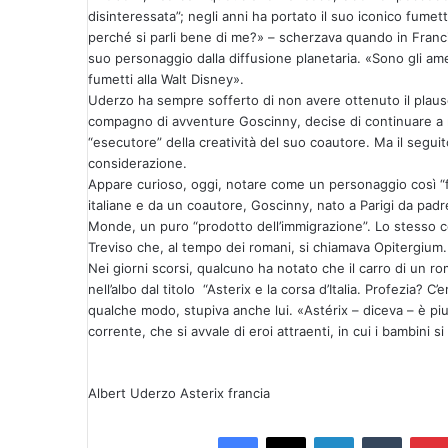
disinteressata”; negli anni ha portato il suo iconico fume
perché si parli bene di me?» – scherzava quando in Franci
suo personaggio dalla diffusione planetaria. «Sono gli am
fumetti alla Walt Disney».
Uderzo ha sempre sofferto di non avere ottenuto il plaus
compagno di avventure Goscinny, decise di continuare a 
“esecutore” della creatività del suo coautore. Ma il segui
considerazione.
Appare curioso, oggi, notare come un personaggio così “fr
italiane e da un coautore, Goscinny, nato a Parigi da padr
Monde, un puro “prodotto dell’immigrazione”. Lo stesso c
Treviso che, al tempo dei romani, si chiamava Opitergium.
Nei giorni scorsi, qualcuno ha notato che il carro di un r
nell’albo dal titolo “Asterix e la corsa d’Italia. Profezia? 
qualche modo, stupiva anche lui. «Astérix – diceva – è piu
corrente, che si avvale di eroi attraenti, in cui i bambini s
Albert Uderzo
Asterix
francia
Facebook
X
LinkedIn
Tumblr