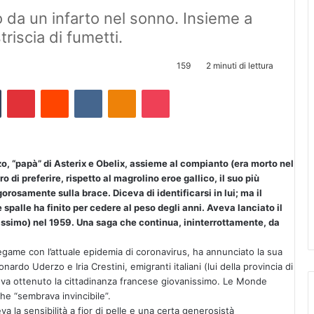
 da un infarto nel sonno. Insieme a
riscia di fumetti.
159
2 minuti di lettura
Tumblr
Pinterest
Reddit
VKontakte
Odnoklassniki
Pocket
o, “papà” di
Asterix
e Obelix, assieme al compianto (era morto nel
i preferire, rispetto al magrolino eroe gallico, il suo più
rosamente sulla brace. Diceva di identificarsi in lui; ma il
alle ha finito per cedere al peso degli anni. Aveva lanciato il
issimo) nel 1959. Una saga che continua, ininterrottamente, da
egame con l’attuale epidemia di coronavirus, ha annunciato la sua
ardo Uderzo e Iria Crestini, emigranti italiani (lui della provincia di
aveva ottenuto la cittadinanza francese giovanissimo. Le Monde
he “sembrava invincibile”.
a la sensibilità a fior di pelle e una certa generosistà