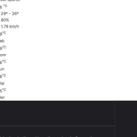
℃
26
29º - 26º
80%
1.79 km/h
℃
9
ab
℃
9
Dom
℃
6
un
℃
8
ar
℃
5
er