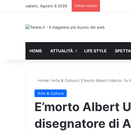
sabato, Agosto 8 2026
Ultime notizie
HOME
ATTUALITÀ
LIFE STYLE
SPETT
Home
/
Arte & Cultura
/
E’morto Albert Uderzo: fu i
Arte & Cultura
E’morto Albert Ud
disegnatore di A