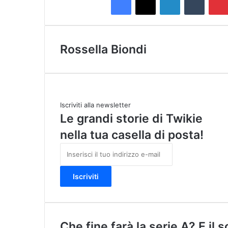
Rossella Biondi
Iscriviti alla newsletter
Le grandi storie di Twikie
nella tua casella di posta!
I
n
s
e
r
i
s
c
C
Che fine farà la serie A? E il 