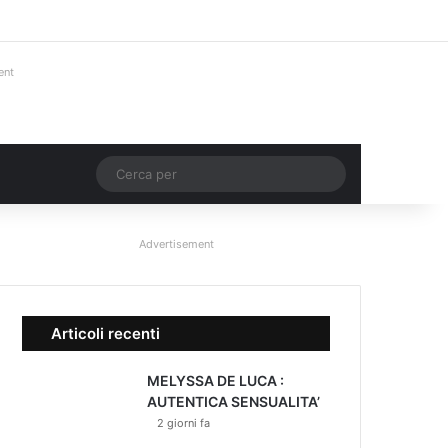
Facebook
X
You Tube
Instagram
Accedi
Un articolo a ca
Barra lateral
ent
Un articolo a caso
Cerca
per
Advertisement
Articoli recenti
MELYSSA DE LUCA :
AUTENTICA SENSUALITA’
2 giorni fa