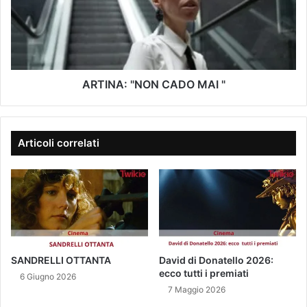
o
N
N
e
S
A
-
U
:
m
A
"
a
L
N
i
I
O
ARTINA: "NON CADO MAI "
l
T
N
A
C
’
A
T
D
Articoli correlati
O
O
T
M
A
A
L
I
E
"
SANDRELLI OTTANTA
David di Donatello 2026:
ecco tutti i premiati
6 Giugno 2026
7 Maggio 2026