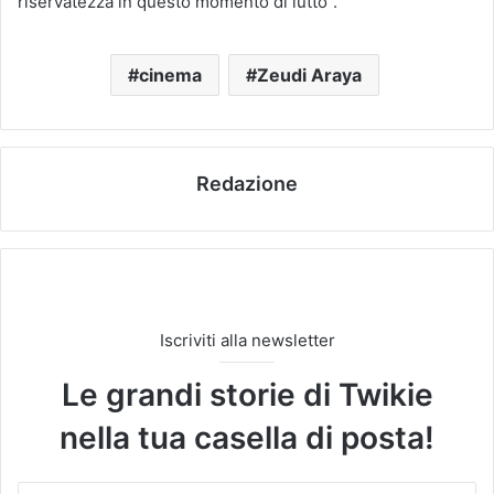
riservatezza in questo momento di lutto”.
cinema
Zeudi Araya
Redazione
Iscriviti alla newsletter
Le grandi storie di Twikie
nella tua casella di posta!
I