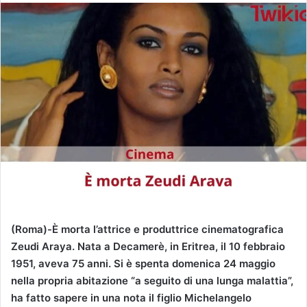
v
i
a
u
n
'
e
m
a
i
l
(Roma)-È morta l’attrice e produttrice cinematografica
Zeudi Araya. Nata a Decamerè, in Eritrea, il 10 febbraio
1951, aveva 75 anni. Si è spenta domenica 24 maggio
nella propria abitazione “a seguito di una lunga malattia”,
ha fatto sapere in una nota il figlio Michelangelo