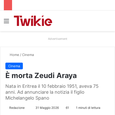
Menu
Advertisement
Home
/
Cinema
Cinema
È morta Zeudi Araya
Nata in Eritrea il 10 febbraio 1951, aveva 75
anni. Ad annunciare la notizia il figlio
Michelangelo Spano
Redazione
I
31 Maggio 2026
61
1 minuti di lettura
n