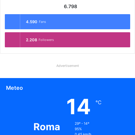
6.798
4.590
Fans
2.208
Followers
Advertisement
Meteo
14
℃
Roma
29º - 14º
95%
0.45 km/h