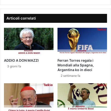
l
a
M
m
i
p
l
i
a
Articoli correlati
o
n
n
o
s
ADDIO A DON MAZZI
Ferran Torres regala i
Mondiali alla Spagna,
3 giorni fa
Argentina ko in dieci
2 settimane fa