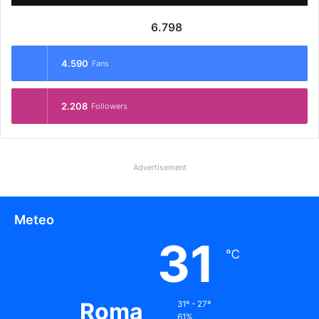
6.798
4.590
Fans
2.208
Followers
Advertisement
Meteo
31
℃
Roma
31º - 27º
61%