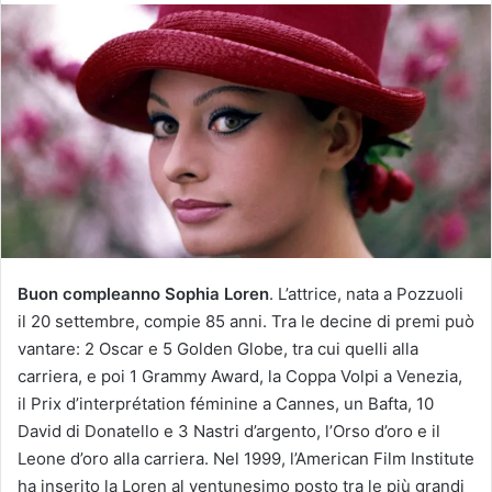
v
i
a
u
n
'
e
m
a
i
l
Buon compleanno Sophia Loren
. L’attrice, nata a Pozzuoli
il 20 settembre, compie 85 anni. Tra le decine di premi può
vantare: 2 Oscar e 5 Golden Globe, tra cui quelli alla
carriera, e poi 1 Grammy Award, la Coppa Volpi a Venezia,
il Prix d’interprétation féminine a Cannes, un Bafta, 10
David di Donatello e 3 Nastri d’argento, l’Orso d’oro e il
Leone d’oro alla carriera. Nel 1999, l’American Film Institute
ha inserito la Loren al ventunesimo posto tra le più grandi