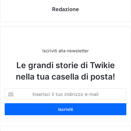
Redazione
Iscriviti alla newsletter
Le grandi storie di Twikie
nella tua casella di posta!
I
n
s
e
r
i
s