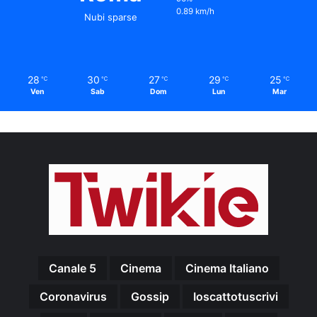
0.89 km/h
Nubi sparse
28
30
27
29
25
℃
℃
℃
℃
℃
Ven
Sab
Dom
Lun
Mar
Canale 5
Cinema
Cinema Italiano
Coronavirus
Gossip
Ioscattotuscrivi