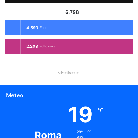
6.798
4.590
Fans
2.208
Followers
Advertisement
Meteo
19
℃
Roma
28º - 19º
96%