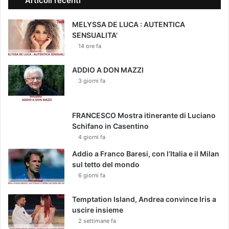
Articoli recenti
r
:
i
'
MELYSSA DE LUCA : AUTENTICA
s
M
SENSUALITA’
c
a
14 ore fa
h
i
i
p
a
i
ADDIO A DON MAZZI
n
ù
3 giorni fa
u
t
o
r
v
a
FRANCESCO Mostra itinerante di Luciano
o
g
Schifano in Casentino
s
e
4 giorni fa
t
d
Addio a Franco Baresi, con l’Italia e il Milan
o
i
sul tetto del mondo
p
e
"
6 giorni fa
c
o
s
Temptation Island, Andrea convince Iris a
ì
uscire insieme
'
2 settimane fa