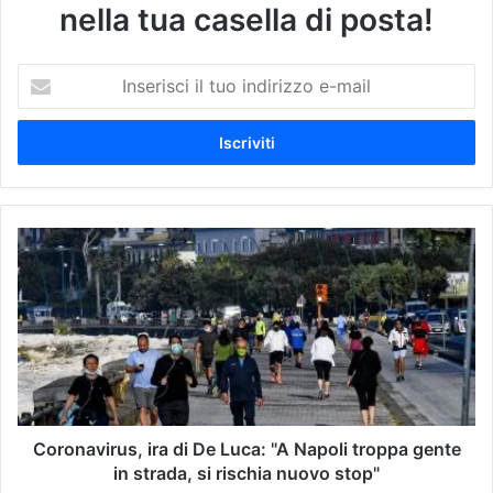
nella tua casella di posta!
I
n
s
e
r
i
s
c
C
i
o
i
r
l
o
t
n
u
a
o
v
i
i
n
r
d
u
Coronavirus, ira di De Luca: "A Napoli troppa gente
i
s
in strada, si rischia nuovo stop"
r