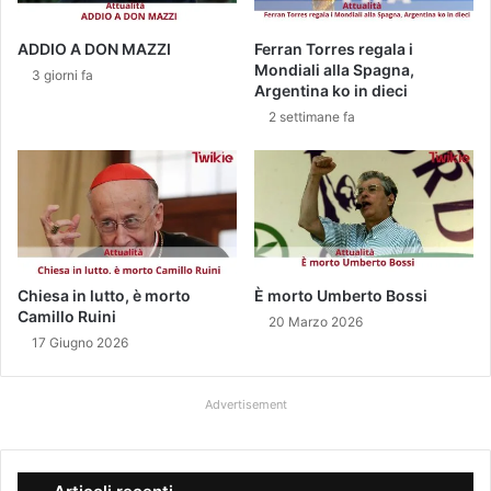
r
l
o
'
ADDIO A DON MAZZI
Ferran Torres regala i
p
u
Mondiali alla Spagna,
3 giorni fa
p
l
Argentina ko in dieci
a
t
2 settimane fa
g
i
e
m
n
a
t
c
e
a
i
m
n
p
s
a
Chiesa in lutto, è morto
È morto Umberto Bossi
t
Camillo Ruini
t
20 Marzo 2026
r
a
17 Giugno 2026
a
.
d
C
Advertisement
a
o
,
n
s
t
i
e