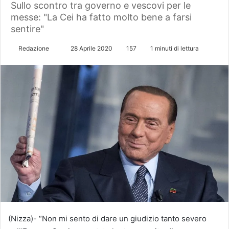
Sullo scontro tra governo e vescovi per le
messe: "La Cei ha fatto molto bene a farsi
sentire"
Redazione
I
28 Aprile 2020
157
1 minuti di lettura
n
v
i
a
u
n
'
e
m
a
i
l
(Nizza)- “Non mi sento di dare un giudizio tanto severo