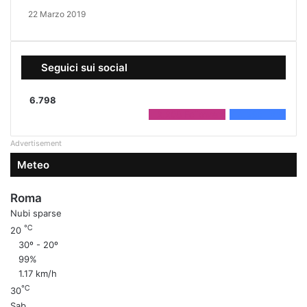
22 Marzo 2019
Seguici sui social
6.798
2.208
Followers
4.590
Fans
Advertisement
Meteo
Roma
Nubi sparse
℃
20
30º - 20º
99%
1.17 km/h
℃
30
Sab