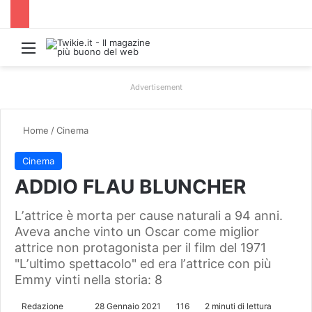
Menu
Advertisement
Home
/
Cinema
Cinema
ADDIO FLAU BLUNCHER
Lʼattrice è morta per cause naturali a 94 anni.
Aveva anche vinto un Oscar come miglior
attrice non protagonista per il film del 1971
"Lʼultimo spettacolo" ed era lʼattrice con più
Emmy vinti nella storia: 8
Redazione
I
28 Gennaio 2021
116
2 minuti di lettura