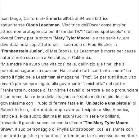
n
v
(san Diego, California)- È
morta
all’età di 94 anni l’attrice
i
statunitense
Cloris Leachman
. Vincitrice dell’Oscar come miglior
a
attrice non protagonista per il film del 1971 “L’ultimo spettacolo” e di
u
diversi Emmy per la sitcom “
Mary Tyler Moore
” e altre serie tv, era
n
diventata nota soprattutto per il suo ruolo di Frau Blucher in
'
“
Frankenstein Junior
“, di Mel Brooks. La Leachman è morta per cause
e
naturali nella sua casa a Encinitas, in California..
“Mia madre ha avuto una vita così bella, dall’inizio alla fine, che si
m
potrebbe augurarla a qualcun. Ha lasciato tutti con tanto amore” ha
a
detto il figlio della Leachman al magazine “Tmz”. Se per tutti il suo viso
i
rimarrà per sempre legato alla governante “amichetta” del dottor
l
Frankenstein, capace di far nitrire i cavalli di terrore al solo pronunciare
il suo nome, la carriera della Leachman è stata molto di più. Iniziata
giovanissima con il ruolo di femme fatale in “
Un bacio e una pistola
” di
Robert Aldrich, interpretato dopo aver partecipato a Miss America,
l’attrice si è da subito distinta in alcuni ruoli in serie tv brillanti,
trovando il grande successo con la sitcom “
The Mary Tyler Moore
Show
“. Il suo personaggio di Phyllis Lindstrooom, così esilarante con i
suoi tratti egoisti e presuntuosi, ottenne un tale successo da meritare