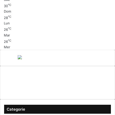
℃
30
Dom
℃
28
Lun
℃
26
Mar
℃
26
Mer
Canale 5
cinema
Cinema Italiano
Coronavirus
gossip
Ioscattotuscrivi
italia
mediaset
Milano
moda
musica
Musica Italiana
Napoli
pandemia
Protezione Civile
roma
Scrittura
Sexy
Categorie