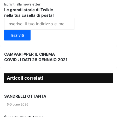
Iscriviti alla newsletter
Le grandi storie di Twikie
nella tua casella di posta!
I
n
s
e
r
i
s
CAMPARI #PER IL CINEMA
C
c
COVID : I DATI 28 GENNAIO 2021
A
C
i
M
O
i
P
V
l
A
I
Articoli correlati
t
R
D
u
I
:
o
#
I
SANDRELLI OTTANTA
i
P
D
n
E
A
6 Giugno 2026
d
R
T
i
I
I