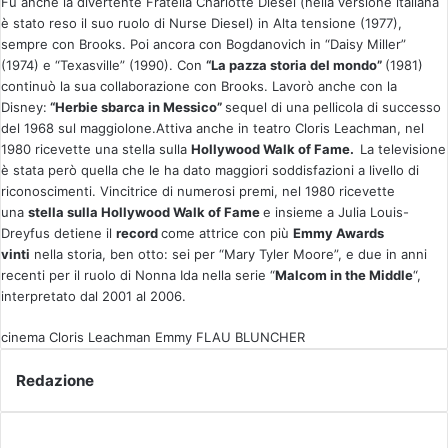
Fu anche la divertente Fratella Charlotte Diesel (nella versione italiana
è stato reso il suo ruolo di Nurse Diesel) in Alta tensione (1977),
sempre con Brooks. Poi ancora con Bogdanovich in “Daisy Miller”
(1974) e “Texasville” (1990). Con
“La pazza storia del mondo”
(1981)
continuò la sua collaborazione con Brooks. Lavorò anche con la
Disney:
“Herbie sbarca in Messico”
sequel di una pellicola di successo
del 1968 sul maggiolone.Attiva anche in teatro Cloris Leachman, nel
1980 ricevette una stella sulla
Hollywood Walk of Fame.
La televisione
è stata però quella che le ha dato maggiori soddisfazioni a livello di
riconoscimenti. Vincitrice di numerosi premi, nel 1980 ricevette
una
stella sulla Hollywood Walk of Fame
e insieme a Julia Louis-
Dreyfus detiene il
record
come attrice con più
Emmy Awards
vinti
nella storia, ben otto: sei per “Mary Tyler Moore”, e due in anni
recenti per il ruolo di Nonna Ida nella serie “
Malcom in the Middle
“,
interpretato dal 2001 al 2006.
cinema
Cloris Leachman
Emmy
FLAU BLUNCHER
Redazione