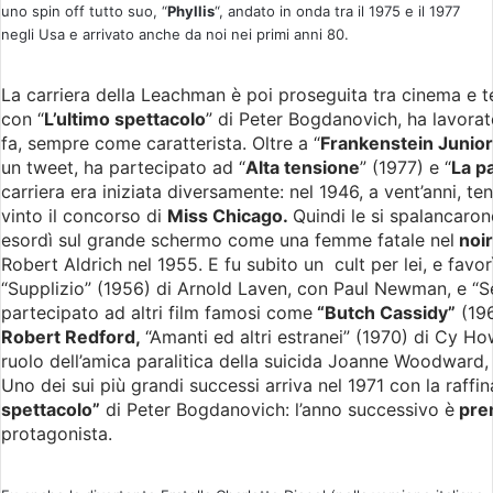
uno spin off tutto suo, “
Phyllis
“, andato in onda tra il 1975 e il 1977
negli Usa e arrivato anche da noi nei primi anni 80.
La carriera della Leachman è poi proseguita tra cinema e te
con “
L’ultimo spettacolo
” di Peter Bogdanovich, ha lavorat
fa, sempre come caratterista. Oltre a “
Frankenstein Junior
un tweet, ha partecipato ad “
Alta tensione
” (1977) e “
La p
carriera era iniziata diversamente: nel 1946, a vent’anni, t
vinto il concorso di
Miss Chicago.
Quindi le si spalancaro
esordì sul grande schermo come una femme fatale nel
noir
Robert Aldrich nel 1955. E fu subito un cult per lei, e favo
“Supplizio” (1956) di Arnold Laven, con Paul Newman, e “S
partecipato ad altri film famosi come
“Butch Cassidy”
(196
Robert Redford,
“Amanti ed altri estranei” (1970) di Cy H
ruolo dell’amica paralitica della suicida Joanne Woodwar
Uno dei sui più grandi successi arriva nel 1971 con la raffi
spettacolo”
di Peter Bogdanovich: l’anno successivo è
pre
protagonista.