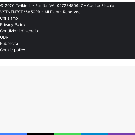
© 2026 Twikie.it - Partita IVA: 02728480647 - Codice Fiscale:
VSTNTN79T26A509R - All Rights Reserved.
Chi siamo
Privacy Policy
Condizioni di vendita
ODR
Pubblicità
Cookie policy
Instag
You
X
Pulsante
Tub
per
tornare
all'inizio