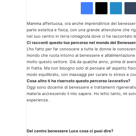
Facebook
X
LinkedIn
v
i
a
Mamma affettuosa, ora anche imprenditrice del benessere
u
parte estetica e fisica, con una grande attenzione che ri
n
nel suo centro in terra romagnola dove ci ha raccontato le
Ci racconti questo tuo percorso nel mondo del Benesser
'
L’ho fatto per far conoscere a tutte le donne le conoscenz
e
mondo che ruota intorno al benessere e all’alimentazione 
m
molto questo settore. Già da qualche anno, prima di avere
a
in fratta. Ma non bisogno solo di pensare all’ aspetto fis
i
modo equilibrato, con massaggi per curare lo stress e cocco
l
Cosa altro ti ha riservato questo percorso lavorativo?
Oggi sono docente di benessere e trattamenti rigenerat
materia accrescendo il mio sapere. Ho letto tanto, mi so
esperienza .
Del centro benessere Luce cosa ci puoi dire?