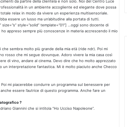
imenti da partire della clientela e non solo. Noi del Centro Luce
e professionalità in un ambiente accogliente ed elegante dove possa
 totale relax in modo da vivere un esperienza multisensoriale.
ba essere un lusso ma un’abitudine alla portata di tutti.
 size=”s” style=”solid” template=”01″]
…oggi sono docente di
o ho appreso sempre più conoscenze in materia accrescendo il mio
i che sembra molto più grande della mia età (ride ndr). Poi mi
no rosso che mi segue dovunque. Adoro vivere la mia casa così
ere di vino, andare al cinema. Devo dire che ho molto apprezzato
tto un interpretazione fantastica. Mi è molto piaciuto anche Checco
fia. Poi mi piacerebbe condurre un programma sul benessere per
 anche essere l’autrice di questo programma. Anche fare un
atografico ?
Adriano Giannini che si intitola “Ho Ucciso Napoleone”.