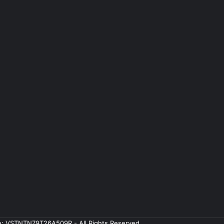
ale: VSTNTN79T26A509R - All Rights Reserved.