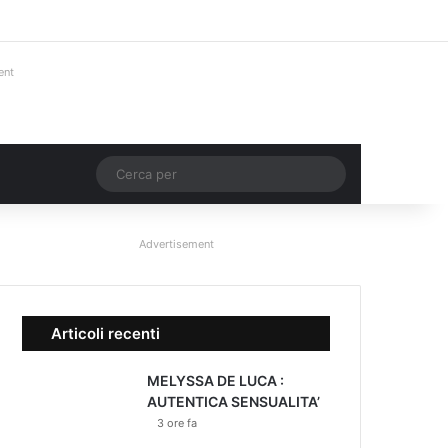
Facebook
X
You Tube
Instagram
Accedi
Un articolo a ca
Barra lateral
ent
Un articolo a caso
Cerca
per
Advertisement
Articoli recenti
MELYSSA DE LUCA :
AUTENTICA SENSUALITA’
3 ore fa