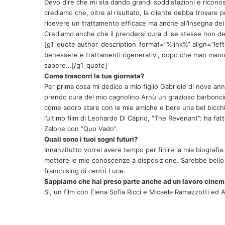
Devo dire che mi sta dando grandi soddisfazioni e riconosc
crediamo che, oltre al risultato, la cliente debba trovar
ricevere un trattamento efficace ma anche all’insegna del
Crediamo anche che il prendersi cura di se stesse non deb
[g1_quote author_description_format=”%link%” align=”left”
benessere e trattamenti rigenerativi, dopo che man man
sapere…[/g1_quote]
Come trascorri la tua giornata?
Per prima cosa mi dedico a mio figlio Gabriele di nove ann
prendo cura del mio cagnolino Arnù un grazioso barbonci
come adoro stare con le mie amiche e bere una bel bicchi
l’ultimo film di Leonardo Di Caprio, “The Revenant”: ha fa
Zalone con “Quo Vado”.
Quali sono i tuoi sogni futuri?
Innanzitutto vorrei avere tempo per finire la mia biogra
mettere le mie conoscenze a disposizione. Sarebbe bello
franchising di centri Luce.
Sappiamo che hai preso parte anche ad un lavoro cinem
Si, un film con Elena Sofia Ricci e Micaela Ramazzotti ed 