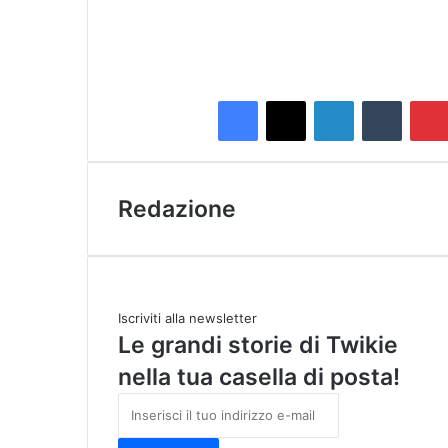
Facebook
X
LinkedIn
Tumblr
Redazione
Iscriviti alla newsletter
Le grandi storie di Twikie
nella tua casella di posta!
I
n
s