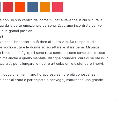
Tumblr
Pinterest
Reddit
VKontakte
Odnoklassniki
Pocket
 con un suo centro dal nome “Luce” a Ravenna in cui si cura la
guarda la parte emozionale persona. L’abbiamo incontrata per voi,
 sue grandi passioni .
e?
e che il benessere può dare alle loro vite. Da tempo studio il
e voglio aiutare le donne ad accettarsi e stare bene. Mi piace
 il mio primo figlio, mi sono resa conto di come cambiano le cose
ico ma anche a quello mentale. Bisogna prendersi cura di se stessi in
larsi, per allungare le nostre articolazioni e distendere i nervi.
ivi, dopo che man mano ho appreso sempre più conoscenze in
no specializzata e partecipato a convegni, maturando una grande