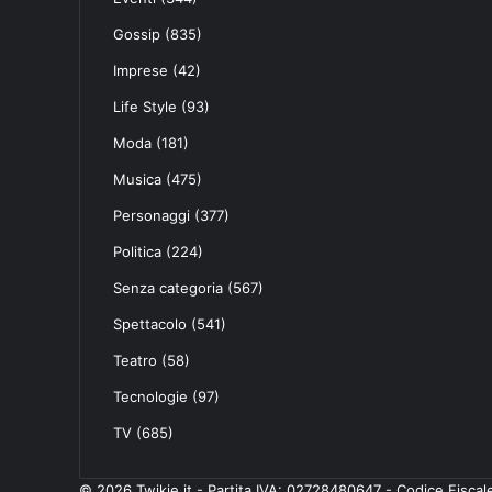
Gossip
(835)
Imprese
(42)
Life Style
(93)
Moda
(181)
Musica
(475)
Personaggi
(377)
Politica
(224)
Senza categoria
(567)
Spettacolo
(541)
Teatro
(58)
Tecnologie
(97)
TV
(685)
© 2026 Twikie.it - Partita IVA: 02728480647 - Codice Fisc