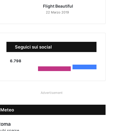
Flight Beautiful
22 Marzo 2019
Seguici sui social
6.798
4.590
Fans
2.208
Followers
Advertisement
Meteo
Roma
ubi sparse