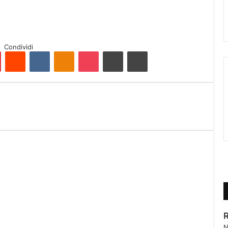
Condividi
Pinterest
Reddit
VKontakte
Odnoklassniki
Pocket
Condividi via e-mail
Stampa
N