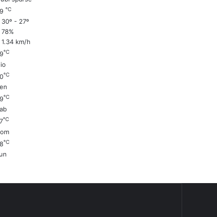
℃
29
30º - 27º
78%
1.34 km/h
℃
9
io
℃
0
en
℃
9
ab
℃
7
Dom
℃
8
un