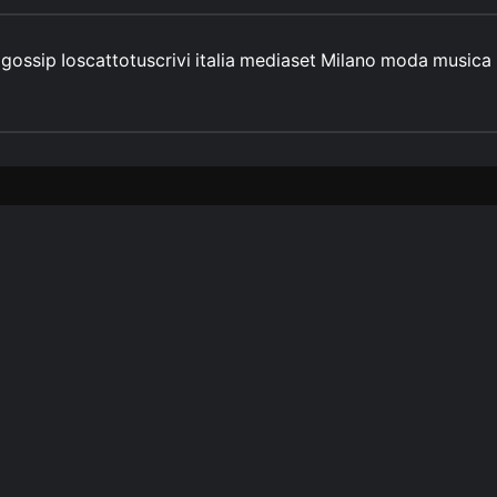
gossip
Ioscattotuscrivi
italia
mediaset
Milano
moda
musica