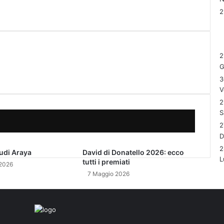
2
G
3
V
2
S
2
2
udi Araya
David di Donatello 2026: ecco
L
tutti i premiati
2026
7 Maggio 2026