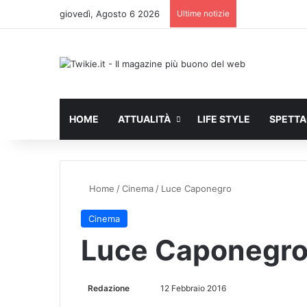
giovedì, Agosto 6 2026
Ultime notizie
HOME
ATTUALITÀ
LIFE STYLE
SPETT
Home
/
Cinema
/
Luce Caponegro
Cinema
Luce Caponegr
Redazione
I
12 Febbraio 2016
n