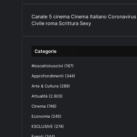
-
m
Canale 5
cinema
Cinema Italiano
Coronavirus
a
Civile
i
roma
Scrittura
Sexy
l
Categorie
#ioscattotuscrivi
(167)
Approfondimenti
(344)
Arte & Cultura
(289)
Attualità
(2.603)
Cinema
(746)
Economia
(245)
ESCLUSIVE
(274)
Eventi
(344)