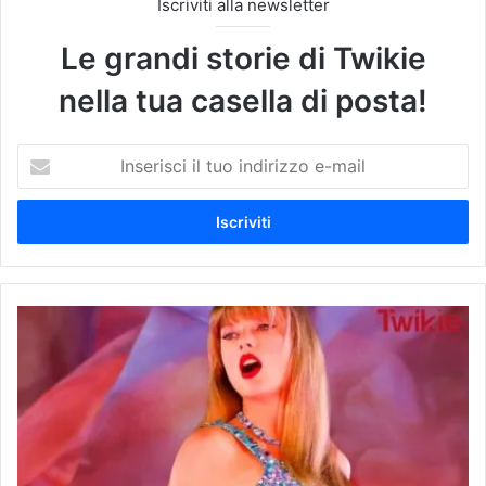
Iscriviti alla newsletter
Le grandi storie di Twikie
nella tua casella di posta!
I
n
s
e
r
i
s
c
T
i
a
i
y
l
l
t
o
u
r
o
S
i
w