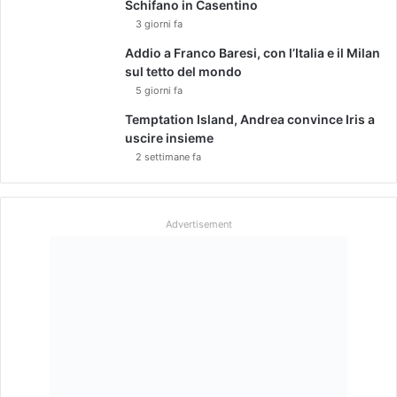
Schifano in Casentino
g
3 giorni fa
i
Addio a Franco Baresi, con l’Italia e il Milan
r
sul tetto del mondo
l
"
5 giorni fa
Temptation Island, Andrea convince Iris a
uscire insieme
2 settimane fa
Advertisement