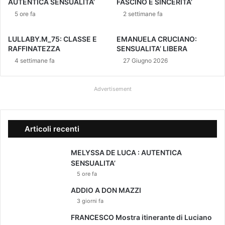
AUTENTICA SENSUALITA’
FASCINO E SINCERITA’
m
o
5 ore fa
2 settimane fa
a
l
LULLABY.M_75: CLASSE E
EMANUELA CRUCIANO:
b
RAFFINATEZZA
SENSUALITA’ LIBERA
u
4 settimane fa
27 Giugno 2026
m
"
T
Advertisement
h
e
L
Articoli recenti
i
f
e
MELYSSA DE LUCA : AUTENTICA
o
SENSUALITA’
f
5 ore fa
a
ADDIO A DON MAZZI
s
3 giorni fa
h
o
FRANCESCO Mostra itinerante di Luciano
w