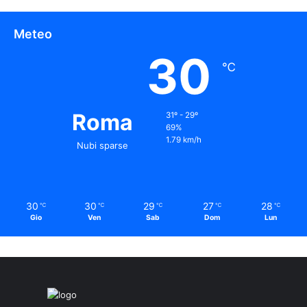
Meteo
30
℃
Roma
31º - 29º
69%
1.79 km/h
Nubi sparse
30
30
29
27
28
℃
℃
℃
℃
℃
Gio
Ven
Sab
Dom
Lun