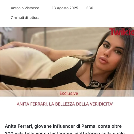
Antonio Vistocco
I
13 Agosto 2025
336
n
7 minuti di lettura
v
i
a
u
n
'
e
m
a
i
l
Anita Ferrari, giovane influencer di Parma, conta oltre
200 mila follower su Instagram, piattaforma sulla quale