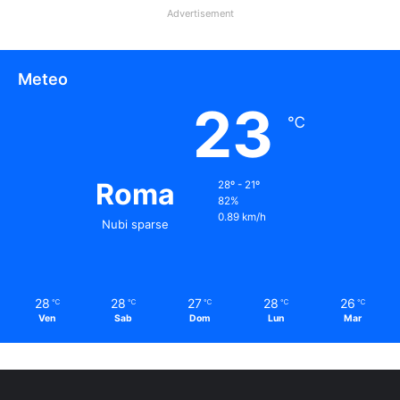
Advertisement
Meteo
23
℃
Roma
28º - 21º
82%
0.89 km/h
Nubi sparse
28
28
27
28
26
℃
℃
℃
℃
℃
Ven
Sab
Dom
Lun
Mar