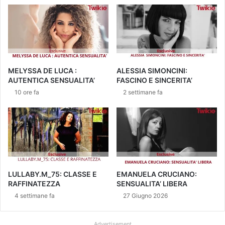
n
B
E
r
l
a
i
n
o
d
L
L
o
I
MELYSSA DE LUCA :
ALESSIA SIMONCINI:
r
V
AUTENTICA SENSUALITA’
FASCINO E SINCERITA’
e
E
10 ore fa
2 settimane fa
n
R
z
T
o
A
n
a
i
l
l
a
S
LULLABY.M_75: CLASSE E
EMANUELA CRUCIANO:
e
RAFFINATEZZA
SENSUALITA’ LIBERA
t
4 settimane fa
27 Giugno 2026
t
i
Advertisement