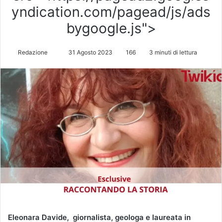
yndication.com/pagead/js/ads
bygoogle.js">
Redazione
I
31 Agosto 2023
166
3 minuti di lettura
n
v
i
a
u
n
'
e
m
a
i
l
Eleonara Davide, giornalista, geologa e laureata in