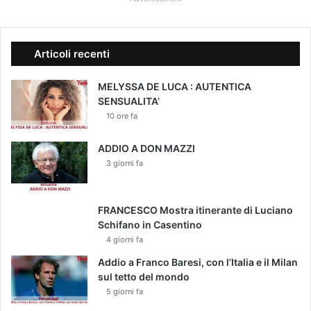
m
a
n
a
Articoli recenti
d
e
MELYSSA DE LUCA : AUTENTICA
l
SENSUALITA’
l
10 ore fa
a
M
o
ADDIO A DON MAZZI
d
3 giorni fa
a
a
M
FRANCESCO Mostra itinerante di Luciano
i
Schifano in Casentino
l
4 giorni fa
a
Addio a Franco Baresi, con l’Italia e il Milan
n
sul tetto del mondo
o
5 giorni fa