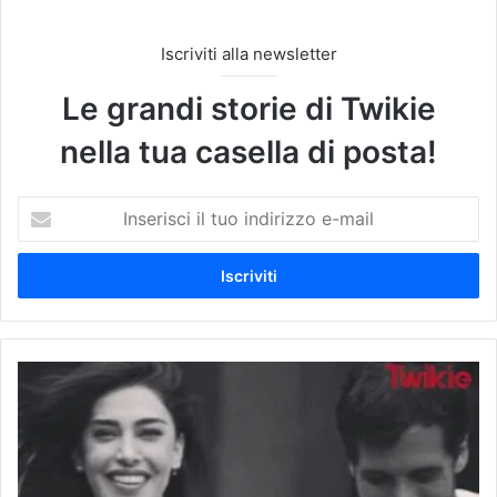
Iscriviti alla newsletter
Le grandi storie di Twikie
nella tua casella di posta!
I
n
s
e
r
i
s
c
B
i
e
i
l
l
e
t
n
u
u