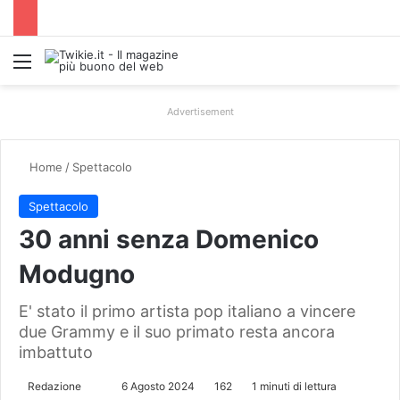
Menu
Advertisement
Home
/
Spettacolo
Spettacolo
30 anni senza Domenico
Modugno
E' stato il primo artista pop italiano a vincere
due Grammy e il suo primato resta ancora
imbattuto
Redazione
I
6 Agosto 2024
162
1 minuti di lettura