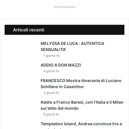
"
a
l
Advertisement
l
e
r
Articoli recenti
i
a
G
MELYSSA DE LUCA : AUTENTICA
r
SENSUALITA’
e
1 giorno fa
g
ADDIO A DON MAZZI
o
4 giorni fa
r
i
FRANCESCO Mostra itinerante di Luciano
o
Schifano in Casentino
V
4 giorni fa
I
Addio a Franco Baresi, con l’Italia e il Milan
I
sul tetto del mondo
a
6 giorni fa
R
o
Temptation Island, Andrea convince Iris a
m