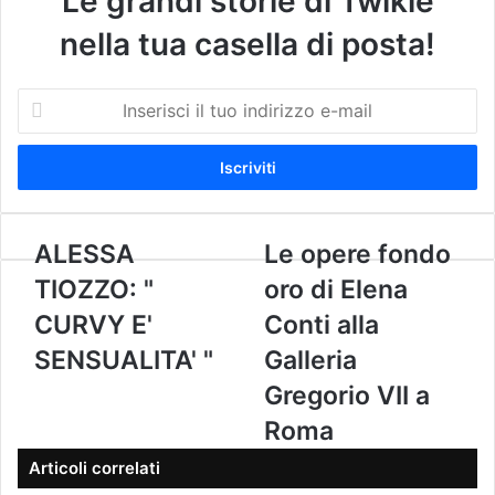
Le grandi storie di Twikie
nella tua casella di posta!
I
n
s
e
r
i
s
A
ALESSA
L
Le opere fondo
c
L
e
TIOZZO: "
oro di Elena
i
E
o
i
S
p
CURVY E'
Conti alla
l
S
e
SENSUALITA' "
Galleria
t
A
r
u
T
e
Gregorio VII a
o
I
f
i
Roma
O
o
n
Z
n
Articoli correlati
d
Z
d
i