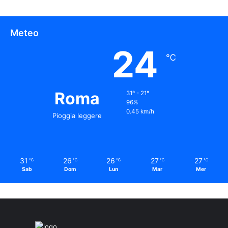
Meteo
24
℃
Roma
31º - 21º
96%
0.45 km/h
Pioggia leggere
31
26
26
27
27
℃
℃
℃
℃
℃
Sab
Dom
Lun
Mar
Mer