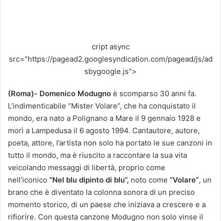
n
v
i
a
cript async
u
src="https://pagead2.googlesyndication.com/pagead/js/ad
n
sbygoogle.js">
'
e
(Roma)- Domenico Modugno
è scomparso 30 anni fa.
m
L’indimenticabile “Mister Volare”, che ha conquistato il
a
mondo, era nato a Polignano a Mare il 9 gennaio 1928 e
i
morì a Lampedusa il 6 agosto 1994. Cantautore, autore,
l
poeta, attore, l’artista non solo ha portato le sue canzoni in
tutto il mondo, ma è riuscito a raccontare la sua vita
veicolando messaggi di libertà, proprio come
nell’iconico
“Nel blu dipinto di blu”,
noto come
“Volare”
, un
brano che è diventato la colonna sonora di un preciso
momento storico, di un paese che iniziava a crescere e a
rifiorire. Con questa canzone Modugno non solo vinse il