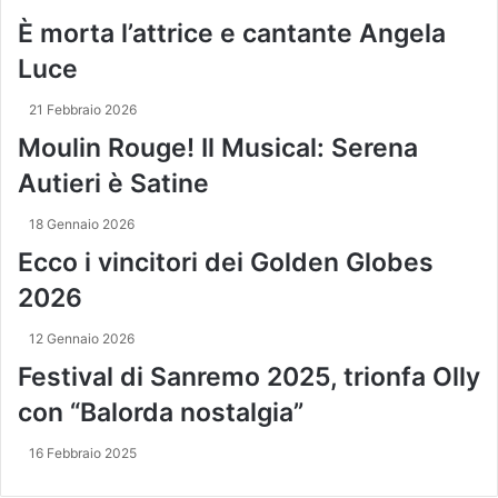
O
o
r
È morta l’attrice e cantante Angela
:
o
i
"
r
Luce
z
C
o
z
U
d
21 Febbraio 2026
o
R
i
e
Moulin Rouge! Il Musical: Serena
V
E
-
Y
l
Autieri è Satine
m
E
e
a
'
n
18 Gennaio 2026
i
S
a
l
Ecco i vincitori dei Golden Globes
E
C
N
o
2026
S
n
U
t
12 Gennaio 2026
A
i
Festival di Sanremo 2025, trionfa Olly
L
a
I
l
con “Balorda nostalgia”
T
l
A
a
16 Febbraio 2025
'
G