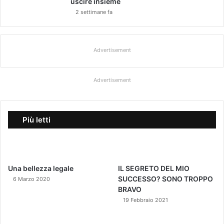
uscire insieme
a
2 settimane fa
Advertisement
Advertisement
Più letti
Una bellezza legale
IL SEGRETO DEL MIO
SUCCESSO? SONO TROPPO
6 Marzo 2020
BRAVO
19 Febbraio 2021