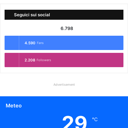
Seguici sui social
6.798
4.590
Fans
2.208
Followers
Advertisement
Meteo
29
℃