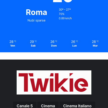
Roma
30º - 27º
70%
0.89 km/h
Nubi sparse
28
29
26
26
28
℃
℃
℃
℃
℃
Ven
Sab
Dom
Lun
Mar
Canale 5
Cinema
Cinema Italiano