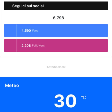
Seguici sui social
6.798
4.590
Fans
2.208
Followers
Advertisement
Meteo
30
℃