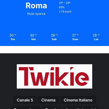
Roma
31º - 29º
69%
1.79 km/h
Nubi sparse
30
30
29
27
28
℃
℃
℃
℃
℃
Gio
Ven
Sab
Dom
Lun
Canale 5
Cinema
Cinema Italiano