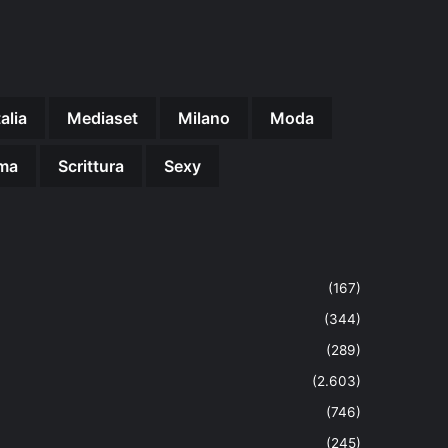
talia
Mediaset
Milano
Moda
ma
Scrittura
Sexy
(167)
(344)
(289)
(2.603)
(746)
(245)