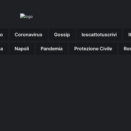
no
Coronavirus
Gossip
Ioscattotuscrivi
I
na
Napoli
Pandemia
Protezione Civile
Ro