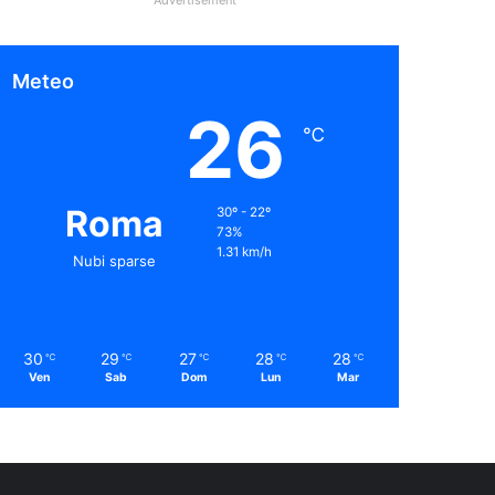
Meteo
26
℃
Roma
30º - 22º
73%
1.31 km/h
Nubi sparse
30
29
27
28
28
℃
℃
℃
℃
℃
Ven
Sab
Dom
Lun
Mar