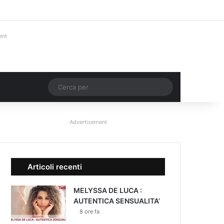
Facebook
X
You Tube
Instagram
Accedi
Un articolo a c
Barra lateral
ent
Un articolo a caso
Cerca
per
Advertisement
Articoli recenti
MELYSSA DE LUCA :
AUTENTICA SENSUALITA’
8 ore fa