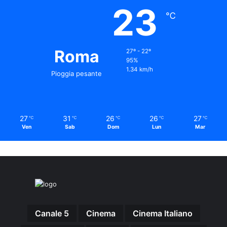
23
℃
Roma
27º - 22º
95%
1.34 km/h
Pioggia pesante
27
31
26
26
27
℃
℃
℃
℃
℃
Ven
Sab
Dom
Lun
Mar
Canale 5
Cinema
Cinema Italiano