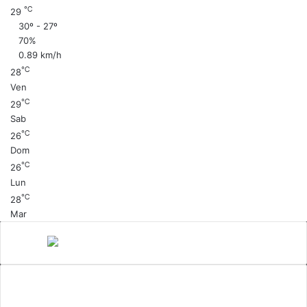
℃
29
30º - 27º
70%
0.89 km/h
℃
28
Ven
℃
29
Sab
℃
26
Dom
℃
26
Lun
℃
28
Mar
Canale 5
cinema
Cinema Italiano
Coronavirus
gossip
Ioscattotuscrivi
italia
mediaset
Milano
moda
musica