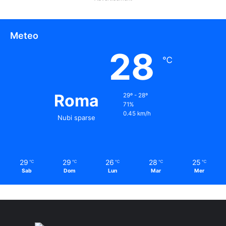
Meteo
28
℃
Roma
29º - 28º
71%
0.45 km/h
Nubi sparse
29
29
26
28
25
℃
℃
℃
℃
℃
Sab
Dom
Lun
Mar
Mer