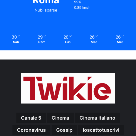
99%
0.89 km/h
Nubi sparse
30
29
28
26
26
℃
℃
℃
℃
℃
Sab
Dom
Lun
Mar
Mer
Canale 5
Cinema
Cinema Italiano
Coronavirus
Gossip
Ioscattotuscrivi