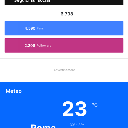
Seguici sui social
6.798
4.590
Fans
2.208
Followers
Advertisement
Meteo
23
℃
Roma
30º - 22º