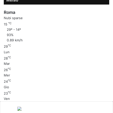
Meteo
Roma
Nubi sparse
℃
15
29º - 14º
93%
0.89 km/h
℃
29
Lun
℃
28
Mar
℃
26
Mer
℃
24
Gio
℃
23
Ven