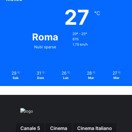
27
℃
Roma
29º - 25º
81%
1.79 km/h
Nubi sparse
29
31
26
28
27
℃
℃
℃
℃
℃
Sab
Dom
Lun
Mar
Mer
Canale 5
Cinema
Cinema Italiano