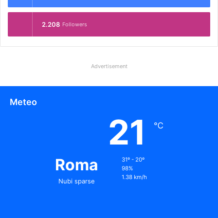
2.208
Followers
Advertisement
Meteo
21
℃
Roma
31º - 20º
98%
1.38 km/h
Nubi sparse