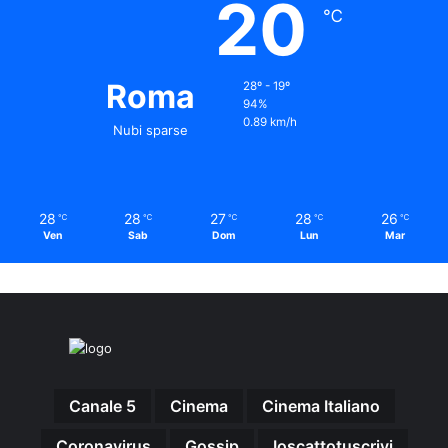
20
℃
Roma
28º - 19º
94%
0.89 km/h
Nubi sparse
28
28
27
28
26
℃
℃
℃
℃
℃
Ven
Sab
Dom
Lun
Mar
Canale 5
Cinema
Cinema Italiano
Coronavirus
Gossip
Ioscattotuscrivi