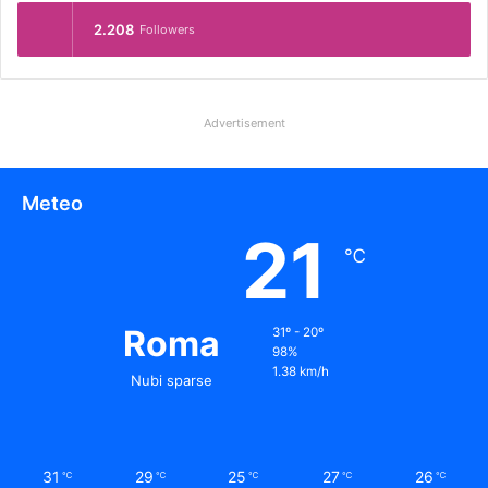
2.208
Followers
Advertisement
Meteo
21
℃
Roma
31º - 20º
98%
1.38 km/h
Nubi sparse
31
29
25
27
26
℃
℃
℃
℃
℃