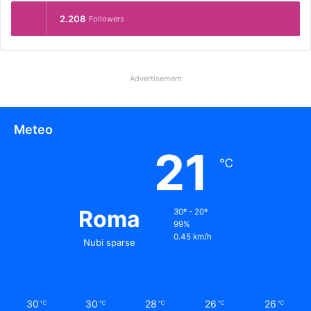
2.208
Followers
Advertisement
Meteo
21
℃
Roma
30º - 20º
99%
0.45 km/h
Nubi sparse
30
30
28
26
26
℃
℃
℃
℃
℃