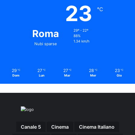
23
℃
Roma
29º - 22º
88%
1.34 km/h
Nubi sparse
29
27
27
28
23
℃
℃
℃
℃
℃
Dom
Lun
Mar
Mer
Gio
Canale 5
Cinema
Cinema Italiano