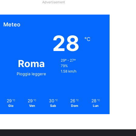
Advertisement
Meteo
28
℃
Roma
29º - 27º
79%
1.58 km/h
Pioggia leggere
29
29
30
26
28
℃
℃
℃
℃
℃
Gio
Ven
Sab
Dom
Lun