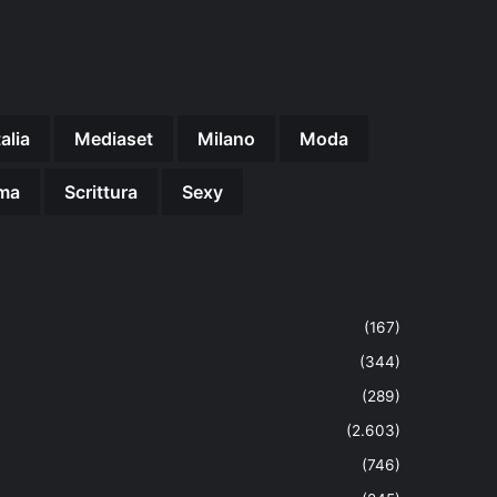
talia
Mediaset
Milano
Moda
ma
Scrittura
Sexy
(167)
(344)
(289)
(2.603)
(746)