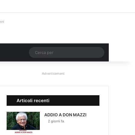
Facebook
X
You Tube
Instagram
Accedi
Un articolo a c
Barra lateral
ent
Un articolo a caso
Cerca
per
Advertisement
Articoli recenti
ADDIO A DON MAZZI
2 giorni fa