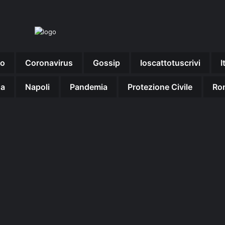
no
Coronavirus
Gossip
Ioscattotuscrivi
I
na
Napoli
Pandemia
Protezione Civile
Ro