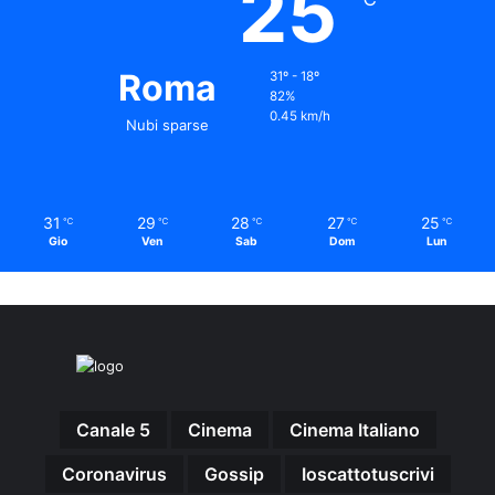
25
Roma
31º - 18º
82%
0.45 km/h
Nubi sparse
31
29
28
27
25
℃
℃
℃
℃
℃
Gio
Ven
Sab
Dom
Lun
Canale 5
Cinema
Cinema Italiano
Coronavirus
Gossip
Ioscattotuscrivi