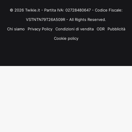
© 2026 Twikie.it - Partita IVA: 02728480647 - Codice Fiscale:
VSTNTN79T26A509R - All Rights Reserved.
Chi siamo
Privacy Policy
Condizioni di vendita
ODR
Pubblicità
Cookie policy
Facebook
X
You
Instagram
Tube