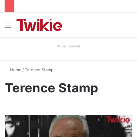
Menu
Advertisement
Home
/
Terence Stamp
Terence Stamp