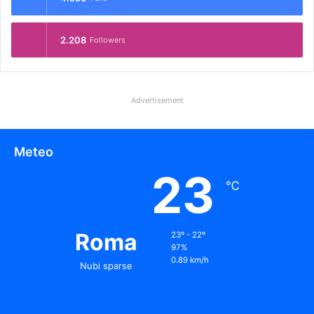
2.208
Followers
Advertisement
Meteo
23
℃
Roma
23º - 22º
97%
0.89 km/h
Nubi sparse