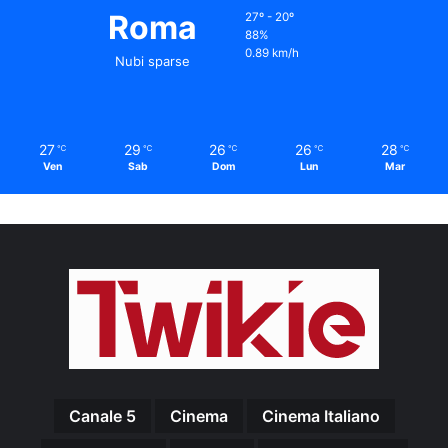
Roma
27º - 20º
88%
0.89 km/h
Nubi sparse
27
29
26
26
28
℃
℃
℃
℃
℃
Ven
Sab
Dom
Lun
Mar
Canale 5
Cinema
Cinema Italiano