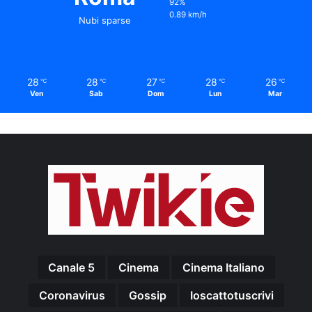
92%
0.89 km/h
Nubi sparse
28
28
27
28
26
℃
℃
℃
℃
℃
Ven
Sab
Dom
Lun
Mar
Canale 5
Cinema
Cinema Italiano
Coronavirus
Gossip
Ioscattotuscrivi