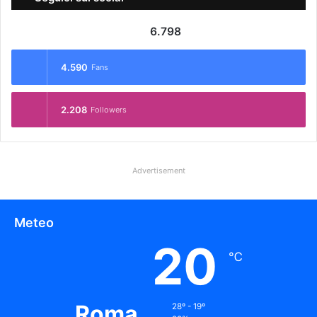
6.798
4.590
Fans
2.208
Followers
Advertisement
Meteo
20
℃
Roma
28º - 19º