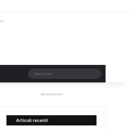
Facebook
X
You Tube
Instagram
Accedi
Un articolo a c
Barra lateral
ent
Un articolo a caso
Cerca
per
Advertisement
Articoli recenti