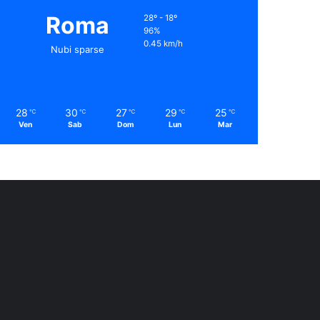
Roma
28º - 18º
96%
0.45 km/h
Nubi sparse
28
30
27
29
25
℃
℃
℃
℃
℃
Ven
Sab
Dom
Lun
Mar