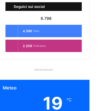
Seguici sui social
6.798
4.590
Fans
2.208
Followers
Advertisement
Meteo
19
℃