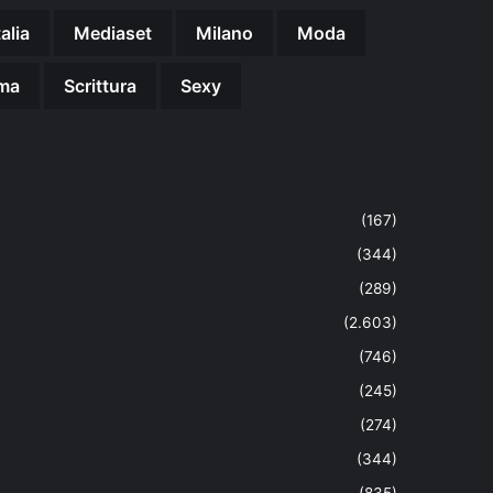
talia
Mediaset
Milano
Moda
ma
Scrittura
Sexy
(167)
(344)
(289)
(2.603)
(746)
(245)
(274)
(344)
(835)