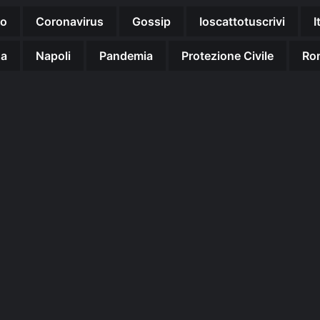
no
Coronavirus
Gossip
Ioscattotuscrivi
I
na
Napoli
Pandemia
Protezione Civile
Ro