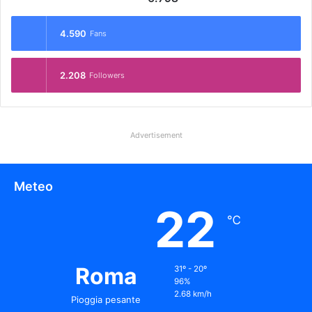
4.590
Fans
2.208
Followers
Advertisement
Meteo
22
℃
Roma
31º - 20º
96%
2.68 km/h
Pioggia pesante