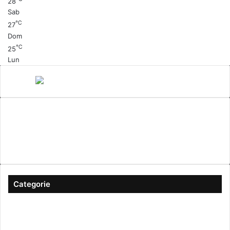
28
Sab
℃
27
Dom
℃
25
Lun
Canale 5
cinema
Cinema Italiano
Coronavirus
gossip
Ioscattotuscrivi
italia
mediaset
Milano
moda
musica
Musica Italiana
Napoli
pandemia
Protezione Civile
roma
Scrittura
Sexy
Categorie
#ioscattotuscrivi
(167)
Approfondimenti
(344)
Arte & Cultura
(289)