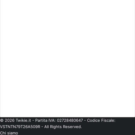
Attualità
(2.603)
Cinema
(746)
Economia
(245)
ESCLUSIVE
(273)
Eventi
(344)
Gossip
(835)
Imprese
(42)
Life Style
(93)
Moda
(181)
Musica
(475)
Personaggi
(377)
Politica
(224)
Senza categoria
(567)
Spettacolo
(541)
Teatro
(58)
Tecnologie
(97)
TV
(685)
© 2026 Twikie.it - Partita IVA: 02728480647 - Codice Fiscale:
VSTNTN79T26A509R - All Rights Reserved.
Chi siamo