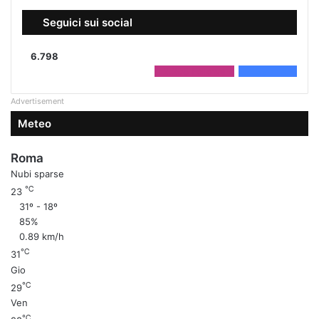
Seguici sui social
6.798
2.208
Followers
4.590
Fans
Advertisement
Meteo
Roma
Nubi sparse
℃
23
31º - 18º
85%
0.89 km/h
℃
31
Gio
℃
29
Ven
℃