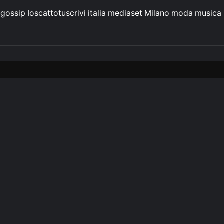
gossip
Ioscattotuscrivi
italia
mediaset
Milano
moda
musica