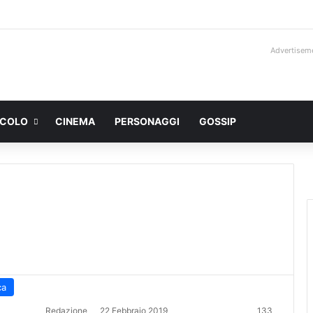
Advertisem
ACOLO
CINEMA
PERSONAGGI
GOSSIP
ca
Redazione
22 Febbraio 2019
133