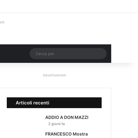
Facebook
X
You Tube
Instagram
Accedi
Un articolo a ca
Barra lateral
ent
Un articolo a caso
Cerca
per
Advertisement
Articoli recenti
ADDIO A DON MAZZI
2 giorni fa
FRANCESCO Mostra