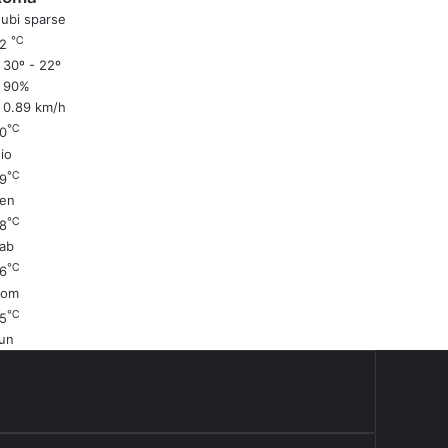
ubi sparse
℃
22
30º - 22º
90%
0.89 km/h
℃
0
io
℃
9
en
℃
8
ab
℃
6
Dom
℃
5
un