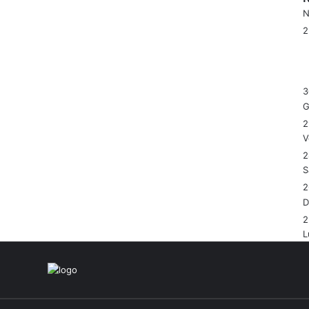
N
3
G
2
V
2
S
2
2
L