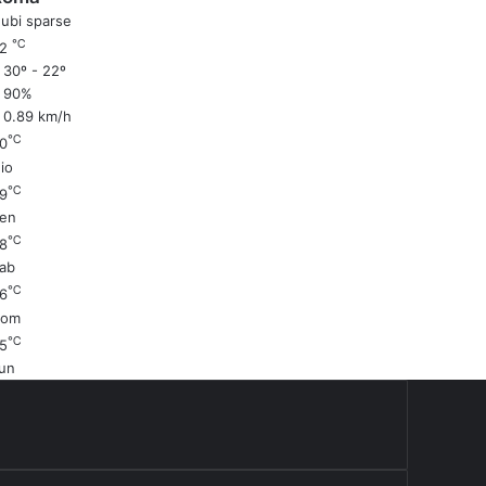
ubi sparse
℃
22
30º - 22º
90%
0.89 km/h
℃
0
io
℃
9
en
℃
8
ab
℃
6
Dom
℃
5
un