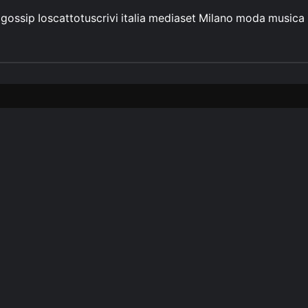
gossip
Ioscattotuscrivi
italia
mediaset
Milano
moda
musica