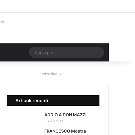
Facebook
X
You Tube
Instagram
Accedi
Un articolo a ca
Barra lateral
ent
Un articolo a caso
Cerca
per
Advertisement
Articoli recenti
ADDIO A DON MAZZI
2 giorni fa
FRANCESCO Mostra