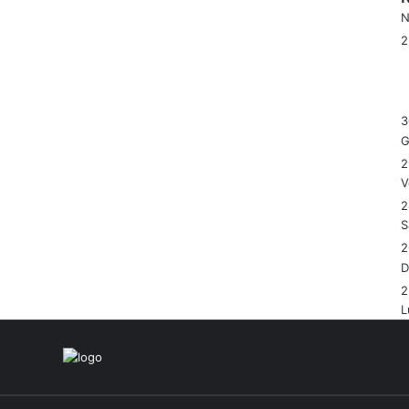
N
3
G
2
V
2
S
2
2
L