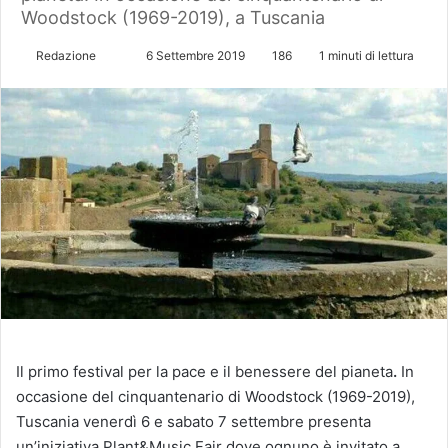
Woodstock (1969-2019), a Tuscania
Redazione
I
6 Settembre 2019
186
1 minuti di lettura
n
v
i
a
u
n
'
e
m
a
i
l
Il primo festival per la pace e il benessere del pianeta
.
In
occasione del cinquantenario di Woodstock (1969-2019),
Tuscania venerdì 6 e sabato 7 settembre presenta
un’iniziativa Plant&Music Fair dove ognuno è invitato a