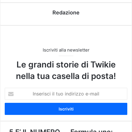
Redazione
Iscriviti alla newsletter
Le grandi storie di Twikie
nella tua casella di posta!
I
n
s
e
r
i
s
5
5 E’ IL NUMERO
F
Formula uno: