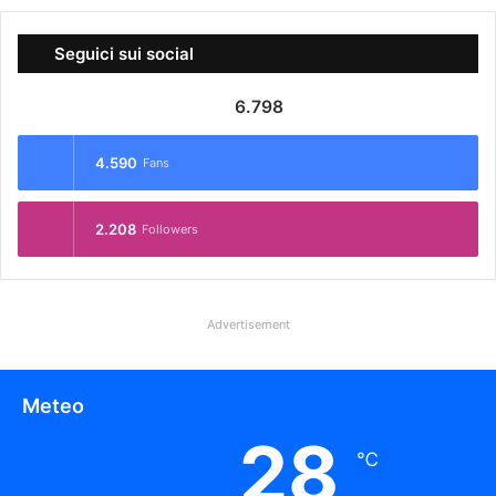
Seguici sui social
6.798
4.590
Fans
2.208
Followers
Advertisement
Meteo
28
℃