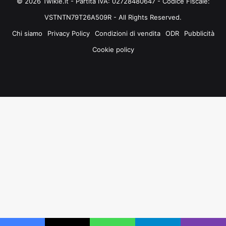
© 2026 Twikie.it - Partita IVA: 02728480647 - Codice Fiscale:
VSTNTN79T26A509R - All Rights Reserved.
Chi siamo
Privacy Policy
Condizioni di vendita
ODR
Pubblicità
Cookie policy
Facebook
X
You
Instagram
Tube