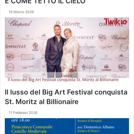
E COME TETTO IL CIELO
I
P
G
r
16 Marzo 2026
O
e
R
m
T
i
o
d
i
M
o
n
z
a
,
F
Il lusso del Big Art Festival conquista
e
St. Moritz al Billionaire
r
r
11 Febbraio 2026
a
r
i