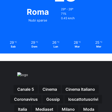
Roma
29º - 28º
71%
0.45 km/h
Nubi sparse
29
29
26
28
25
℃
℃
℃
℃
℃
Sab
Dom
Lun
Mar
Mer
Canale 5
Cinema
Cinema Italiano
Coronavirus
Gossip
Ioscattotuscrivi
Italia
Mediaset
Milano
Moda