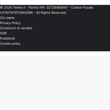
© 2026 Twikie.it - Partita IVA: 02728480647 - Codice Fiscale:
VSTNTN79T26A509R - All Rights Reserved.
Chi siamo
Privacy Policy
Condizioni di vendita
ODR
Pubblicità
Cookie policy
Instag
You
X
Pulsante
Tub
per
tornare
all'inizio