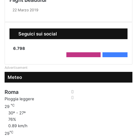
Flight Beautiful
i
o
22 Marzo 2019
l
a
z
i
Seguici sui social
o
n
6.798
i
2.208
Followers
4.590
Fans
'
Advertisement
Meteo
Roma
Pioggia leggere
℃
29
30º - 27º
76%
0.89 km/h
℃
29