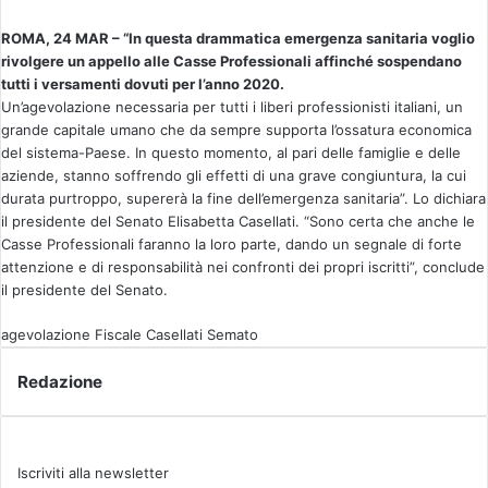
v
ROMA, 24 MAR – “In questa drammatica emergenza sanitaria voglio
i
rivolgere un appello alle Casse Professionali affinché sospendano
a
tutti i versamenti dovuti per l’anno 2020.
u
Un’agevolazione necessaria per tutti i liberi professionisti italiani, un
n
grande capitale umano che da sempre supporta l’ossatura economica
'
del sistema-Paese. In questo momento, al pari delle famiglie e delle
e
aziende, stanno soffrendo gli effetti di una grave congiuntura, la cui
durata purtroppo, supererà la fine dell’emergenza sanitaria”. Lo dichiara
m
il presidente del Senato Elisabetta Casellati. “Sono certa che anche le
a
Casse Professionali faranno la loro parte, dando un segnale di forte
i
attenzione e di responsabilità nei confronti dei propri iscritti”, conclude
l
il presidente del Senato.
agevolazione Fiscale
Casellati
Semato
Redazione
Iscriviti alla newsletter