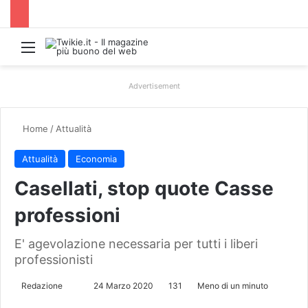
Menu
Advertisement
Home
/
Attualità
Attualità
Economia
Casellati, stop quote Casse
professioni
E' agevolazione necessaria per tutti i liberi
professionisti
Redazione
I
24 Marzo 2020
131
Meno di un minuto
n