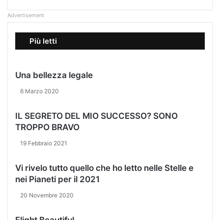
l
t
Advertisement
a
d
Più letti
a
4
0
Una bellezza legale
0
a
6 Marzo 2020
3
0
IL SEGRETO DEL MIO SUCCESSO? SONO
0
TROPPO BRAVO
0
e
19 Febbraio 2021
u
r
Vi rivelo tutto quello che ho letto nelle Stelle e
o
nei Pianeti per il 2021
p
e
20 Novembre 2020
r
v