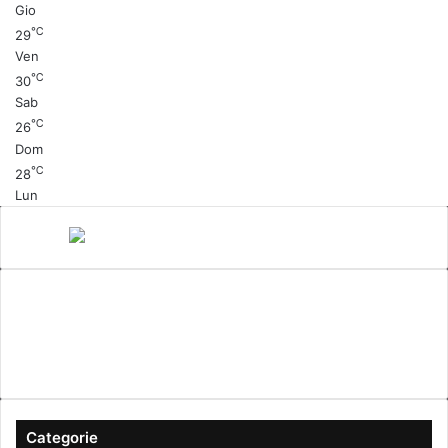
Gio
℃
29
Ven
℃
30
Sab
℃
26
Dom
℃
28
Lun
Canale 5
cinema
Cinema Italiano
Coronavirus
gossip
Ioscattotuscrivi
italia
mediaset
Milano
moda
musica
Musica Italiana
Napoli
pandemia
Protezione Civile
roma
Scrittura
Sexy
Categorie