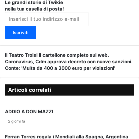
Le grandi storie di Twikie
nella tua casella di posta!
I
n
s
e
r
i
s
Il Teatro Troisi il cartellone completo sul web.
I
c
Coronavirus, Cdm approva decreto con nuove sanzioni.
l
C
i
Conte: 'Multa da 400 a 3000 euro per violazioni'
T
o
i
e
r
l
a
o
t
t
n
Articoli correlati
u
r
a
o
o
v
i
T
i
ADDIO A DON MAZZI
n
r
r
d
o
u
2 giorni fa
i
i
s
r
s
,
Ferran Torres regala i Mondiali alla Spagna, Argentina