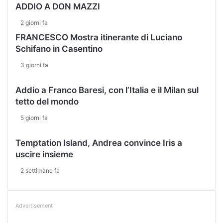
ADDIO A DON MAZZI
u
o
l
v
2 giorni fa
w
e
FRANCESCO Mostra itinerante di Luciano
e
s
Schifano in Casentino
b
a
.
n
3 giorni fa
z
i
Addio a Franco Baresi, con l’Italia e il Milan sul
o
tetto del mondo
n
i
5 giorni fa
.
C
Temptation Island, Andrea convince Iris a
o
uscire insieme
n
t
2 settimane fa
e
:
'
Advertisement
M
u