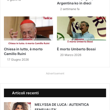
è
R
Argentina ko in dieci
s
a
2 settimane fa
u
i
o
l
’
a
b
i
t
Chiesa in lutto, è morto
È morto Umberto Bossi
Camillo Ruini
o
20 Marzo 2026
i
17 Giugno 2026
n
p
Advertisement
l
a
s
t
Articoli recenti
i
c
MELYSSA DE LUCA : AUTENTICA
a
SENSUALITA’