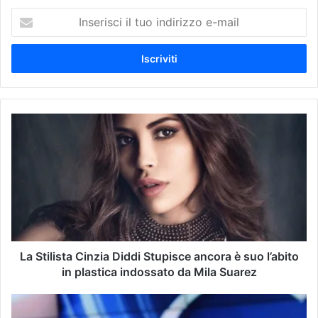
I
n
s
e
r
i
s
c
L
i
a
i
S
l
t
t
i
u
l
o
i
i
s
n
t
d
a
La Stilista Cinzia Diddi Stupisce ancora è suo l’abito
i
C
in plastica indossato da Mila Suarez
r
i
i
n
P
z
z
o