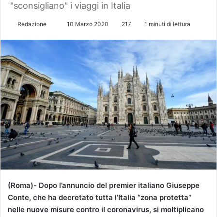
"sconsigliano" i viaggi in Italia
Redazione
I
10 Marzo 2020
217
1 minuti di lettura
n
v
i
a
u
n
'
e
m
a
i
l
(Roma)- Dopo l’annuncio del premier italiano Giuseppe
Conte, che ha decretato tutta l’Italia “zona protetta”
nelle nuove misure contro il coronavirus, si moltiplicano