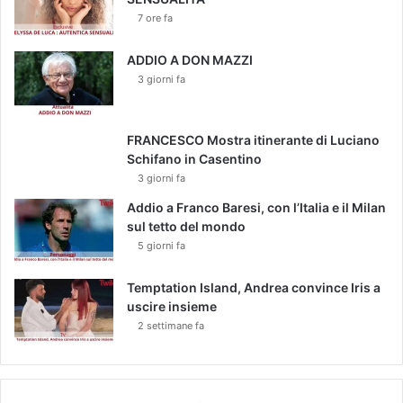
i
7 ore fa
n
d
o
ADDIO A DON MAZZI
s
3 giorni fa
s
a
t
FRANCESCO Mostra itinerante di Luciano
o
Schifano in Casentino
d
3 giorni fa
a
Addio a Franco Baresi, con l’Italia e il Milan
M
sul tetto del mondo
i
5 giorni fa
l
a
S
Temptation Island, Andrea convince Iris a
u
uscire insieme
a
2 settimane fa
r
e
z