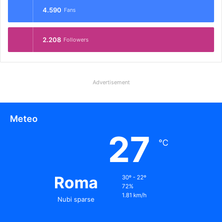
4.590
Fans
2.208
Followers
Advertisement
Meteo
27
℃
Roma
30º - 22º
72%
1.81 km/h
Nubi sparse