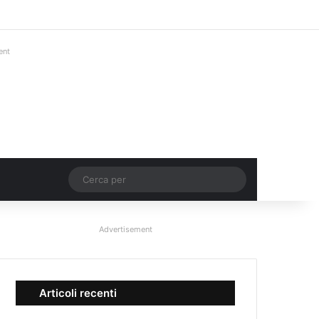
Facebook
X
You Tube
Instagram
Accedi
Un articolo a c
Barra lateral
ent
Un articolo a caso
Cerca
per
Advertisement
Articoli recenti