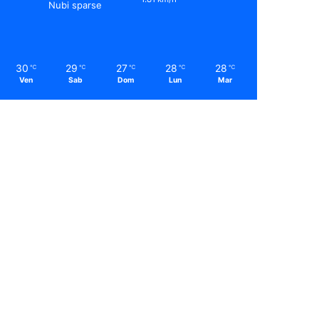
Nubi sparse
30
29
27
28
28
℃
℃
℃
℃
℃
Ven
Sab
Dom
Lun
Mar