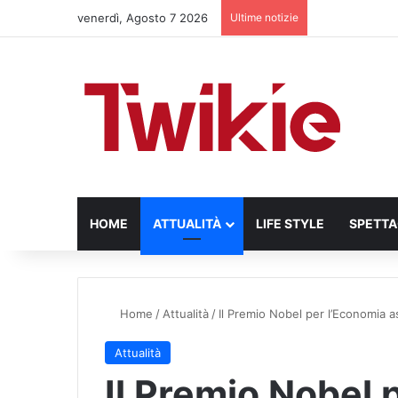
venerdì, Agosto 7 2026
Ultime notizie
HOME
ATTUALITÀ
LIFE STYLE
SPETT
Home
/
Attualità
/
Il Premio Nobel per l’Economia 
Attualità
Il Premio Nobel 