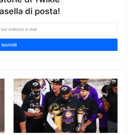
asella di posta!
N
B
A
:
I
L
o
s
A