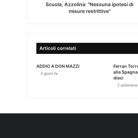
z
Scuola, Azzolina: "Nessuna ipotesi di
r
o
misure restrittive"
i
l
z
i
z
n
o
a
e
:
-
Articoli correlati
"
m
N
a
e
i
ADDIO A DON MAZZI
Ferran Torr
s
l
alla Spagna
3 giorni fa
s
dieci
u
2 settimane
n
a
i
p
o
t
e
s