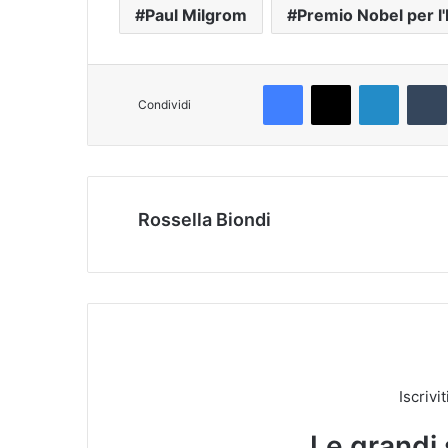
Paul Milgrom
Premio Nobel per l
Facebook
X
LinkedIn
T
Condividi
Rossella Biondi
Iscrivi
Le grandi 