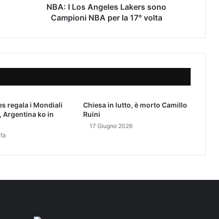
n
NBA: I Los Angeles Lakers sono
g
Campioni NBA per la 17° volta
e
l
e
s
L
a
k
e
es regala i Mondiali
Chiesa in lutto, è morto Camillo
r
, Argentina ko in
Ruini
s
17 Giugno 2026
s
 fa
o
n
o
C
a
m
p
i