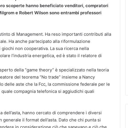
loro scoperte hanno beneficiato venditori, compratori
 Milgrom e Robert Wilson sono entrambi professori
stinto di Management. Ha reso importanti contributi alla
le. Ha anche partecipato alla riformulazione
i giochi non cooperativa. La sua ricerca nella
lare l’industria energetica, ed è stato il relatore di
sperto della “game theory” è specializzato nella teoria
l creatore del teorema “No trade” insieme a Nancy
lo delle aste che la Fcc, la commissione federale per le
quale compagnia telefonica si aggiudichi quali
ria dell’asta, hanno cercato di comprendere i diversi
in generale il format dell’asta. Dato che chi punta si
endere in considerazione ciò che sapevano e ciò che