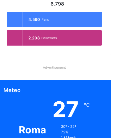
6.798
4.590
Fans
2.208
Followers
Advertisement
Meteo
27
℃
Roma
30º - 22º
72%
1.81 km/h