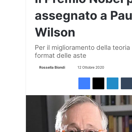
assegnato a Pau
Wilson
Per il miglioramento della teoria 
format delle aste
Rossella Biondi
I
12 Ottobre 2020
n
Facebook
X
LinkedIn
v
i
a
u
n
'
e
m