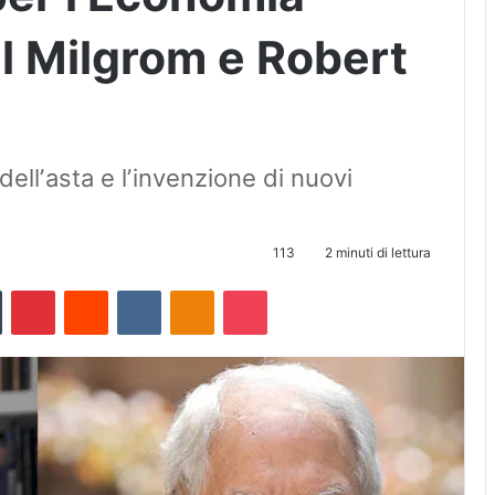
l Milgrom e Robert
dellʼasta e lʼinvenzione di nuovi
113
2 minuti di lettura
Tumblr
Pinterest
Reddit
VKontakte
Odnoklassniki
Pocket