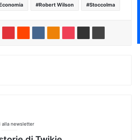
'Economia
Robert Wilson
Stoccolma
umblr
Pinterest
Reddit
VKontakte
Odnoklassniki
Pocket
Condividi via e-mail
Stampa
ti alla newsletter
storie di Twikie