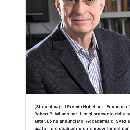
a
i
l
(Stoccolma)- Il Premio Nobel per l’Economia è
Robert B. Wilson per “il miglioramento della te
aste”. Lo ha annunciato l’Accademia di Svezia
usato i loro studi per creare nuovi format per 