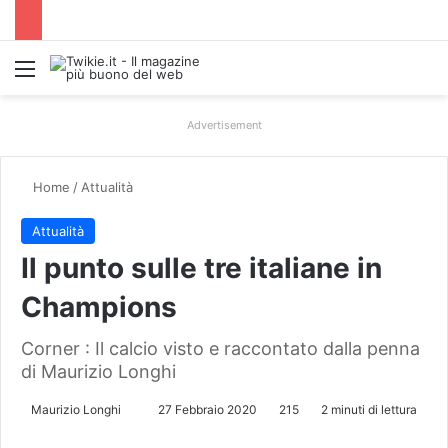
Menu
Advertisement
Home
/
Attualità
Attualità
Il punto sulle tre italiane in
Champions
Corner : Il calcio visto e raccontato dalla penna
di Maurizio Longhi
Maurizio Longhi
I
27 Febbraio 2020
215
2 minuti di lettura
n