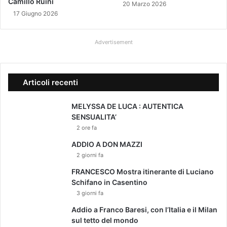
Camillo Ruini
20 Marzo 2026
a
17 Giugno 2026
s
:
a
Advertisement
n
n
u
Articoli recenti
l
l
a
MELYSSA DE LUCA : AUTENTICA
t
SENSUALITA’
a
2 ore fa
l
ADDIO A DON MAZZI
a
2 giorni fa
s
q
FRANCESCO Mostra itinerante di Luciano
u
Schifano in Casentino
a
3 giorni fa
l
Addio a Franco Baresi, con l’Italia e il Milan
i
sul tetto del mondo
f