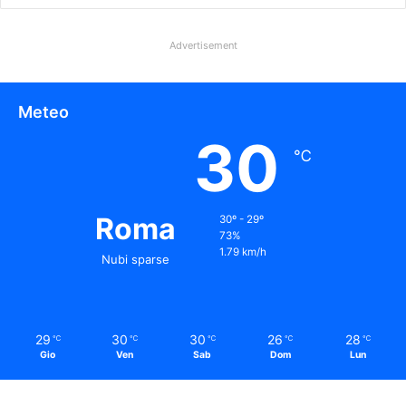
Advertisement
Meteo
30
℃
Roma
30º - 29º
73%
1.79 km/h
Nubi sparse
29
30
30
26
28
℃
℃
℃
℃
℃
Gio
Ven
Sab
Dom
Lun