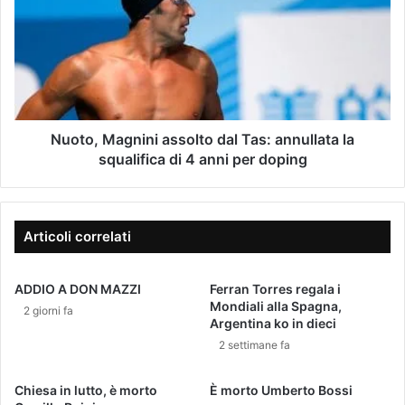
z
o
z
t
o
o
e
,
-
M
m
a
a
g
i
n
Nuoto, Magnini assolto dal Tas: annullata la
l
i
squalifica di 4 anni per doping
n
i
a
s
Articoli correlati
s
o
ADDIO A DON MAZZI
Ferran Torres regala i
l
Mondiali alla Spagna,
t
2 giorni fa
Argentina ko in dieci
o
2 settimane fa
d
a
l
Chiesa in lutto, è morto
È morto Umberto Bossi
T