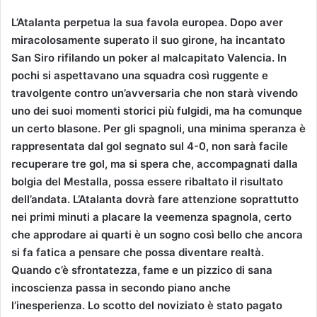
v
L’Atalanta perpetua la sua favola europea. Dopo aver
i
miracolosamente superato il suo girone, ha incantato
a
San Siro rifilando un poker al malcapitato Valencia. In
u
pochi si aspettavano una squadra così ruggente e
n
travolgente contro un’avversaria che non starà vivendo
'
e
uno dei suoi momenti storici più fulgidi, ma ha comunque
m
un certo blasone. Per gli spagnoli, una minima speranza è
a
rappresentata dal gol segnato sul 4-0, non sarà facile
i
recuperare tre gol, ma si spera che, accompagnati dalla
l
bolgia del Mestalla, possa essere ribaltato il risultato
dell’andata. L’Atalanta dovrà fare attenzione soprattutto
nei primi minuti a placare la veemenza spagnola, certo
che approdare ai quarti è un sogno così bello che ancora
si fa fatica a pensare che possa diventare realtà.
Quando c’è sfrontatezza, fame e un pizzico di sana
incoscienza passa in secondo piano anche
l’inesperienza. Lo scotto del noviziato è stato pagato