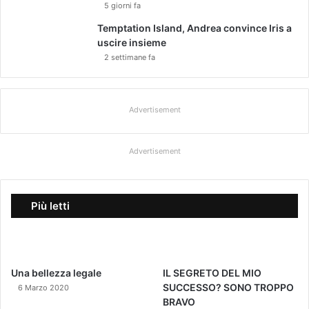
5 giorni fa
i
c
Temptation Island, Andrea convince Iris a
a
uscire insieme
d
2 settimane fa
i
4
a
n
Advertisement
n
i
Advertisement
p
e
r
d
Più letti
o
p
i
n
g
Una bellezza legale
IL SEGRETO DEL MIO
SUCCESSO? SONO TROPPO
6 Marzo 2020
BRAVO