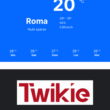
20
℃
Roma
28º - 19º
94%
0.89 km/h
Nubi sparse
28
28
27
28
26
℃
℃
℃
℃
℃
Ven
Sab
Dom
Lun
Mar