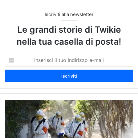
Iscriviti alla newsletter
Le grandi storie di Twikie
nella tua casella di posta!
I
n
s
e
r
i
s
c
C
i
o
i
r
l
o
t
n
u
a