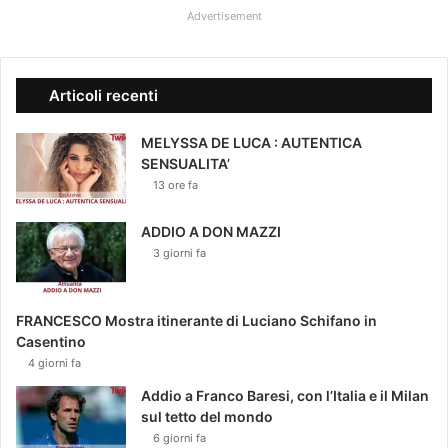
Advertisement
I
d
i
M
Articoli recenti
o
n
MELYSSA DE LUCA : AUTENTICA
a
SENSUALITA’
c
13 ore fa
o
ADDIO A DON MAZZI
3 giorni fa
FRANCESCO Mostra itinerante di Luciano Schifano in
Casentino
4 giorni fa
Addio a Franco Baresi, con l’Italia e il Milan
sul tetto del mondo
6 giorni fa