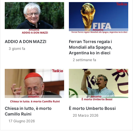
a
t
C
i
i
v
n
o
a
i
,
l
3
p
ADDIO A DON MAZZI
Ferran Torres regala i
.
r
Mondiali alla Spagna,
3 giorni fa
0
i
Argentina ko in dieci
4
n
2 settimane fa
5
c
m
i
o
p
r
e
t
A
i
l
.
b
e
Chiesa in lutto, è morto
È morto Umberto Bossi
Camillo Ruini
r
20 Marzo 2026
t
17 Giugno 2026
o
I