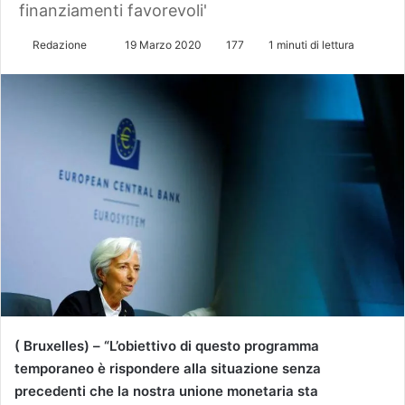
finanziamenti favorevoli'
Redazione
I
19 Marzo 2020
177
1 minuti di lettura
n
v
i
a
u
n
'
e
m
a
i
l
( Bruxelles) – “L’obiettivo di questo programma
temporaneo è rispondere alla situazione senza
precedenti che la nostra unione monetaria sta