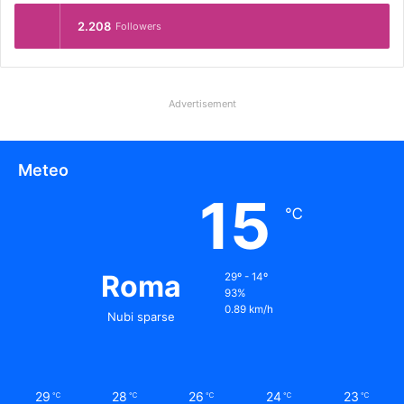
2.208
Followers
Advertisement
Meteo
15
℃
Roma
29º - 14º
93%
0.89 km/h
Nubi sparse
29
28
26
24
23
℃
℃
℃
℃
℃