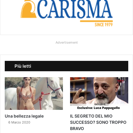
i
n
c
e
B
a
g
Advertisement
l
i
o
n
Più letti
i
,
è
u
n
o
s
c
Una bellezza legale
IL SEGRETO DEL MIO
a
SUCCESSO? SONO TROPPO
6 Marzo 2020
n
BRAVO