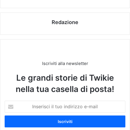
Redazione
Iscriviti alla newsletter
Le grandi storie di Twikie
nella tua casella di posta!
I
n
s
e
r