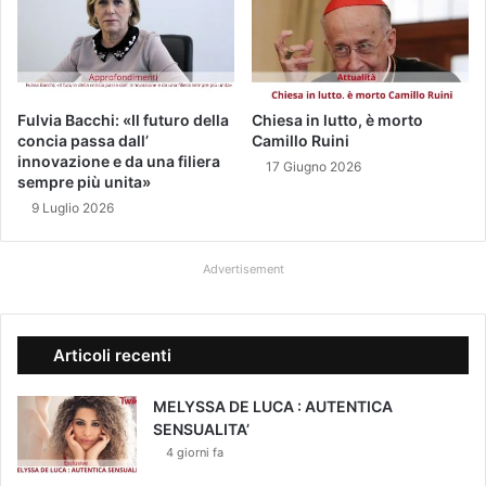
n
a
s
t
r
i
Fulvia Bacchi: «Il futuro della
Chiesa in lutto, è morto
concia passa dall’
Camillo Ruini
d
innovazione e da una filiera
'
17 Giugno 2026
sempre più unita»
a
9 Luglio 2026
r
g
e
Advertisement
n
t
o
2
Articoli recenti
0
2
MELYSSA DE LUCA : AUTENTICA
0
SENSUALITA’
,
4 giorni fa
m
a