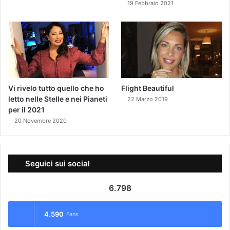
d
19 Febbraio 2021
a
l
o
!
Vi rivelo tutto quello che ho
Flight Beautiful
letto nelle Stelle e nei Pianeti
22 Marzo 2019
per il 2021
20 Novembre 2020
Seguici sui social
6.798
4.590
Fans