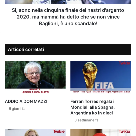
a
a
e
i
r
l
Si, sono nella cinquina finale dei nastri d'argento
l
r
l
2020, ma mammà ha detto che se non vince
a
a
Baglioni, è uno scandalo!
d
c
i
i
K
n
u
q
Articoli correlati
r
u
t
i
C
n
o
a
b
f
a
i
i
n
n
a
ADDIO A DON MAZZI
Ferran Torres regala i
l
Mondiali alla Spagna,
6 giorni fa
e
Argentina ko in dieci
d
3 settimane fa
e
i