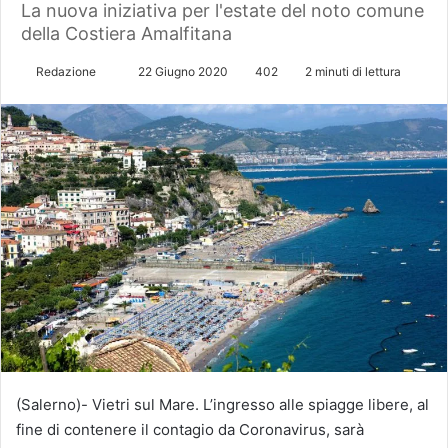
La nuova iniziativa per l'estate del noto comune
della Costiera Amalfitana
Redazione
I
22 Giugno 2020
402
2 minuti di lettura
n
v
i
a
u
n
'
e
m
a
i
l
(Salerno)- Vietri sul Mare. L’ingresso alle spiagge libere, al
fine di contenere il contagio da Coronavirus, sarà