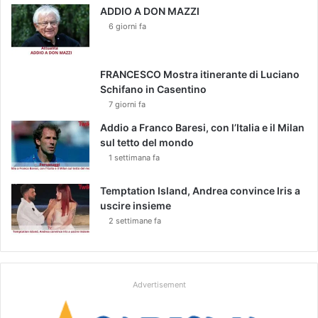
ADDIO A DON MAZZI
m
6 giorni fa
a
m
m
à
FRANCESCO Mostra itinerante di Luciano
h
Schifano in Casentino
a
7 giorni fa
d
Addio a Franco Baresi, con l’Italia e il Milan
e
sul tetto del mondo
t
1 settimana fa
t
o
Temptation Island, Andrea convince Iris a
c
uscire insieme
h
e
2 settimane fa
s
e
n
o
Advertisement
n
v