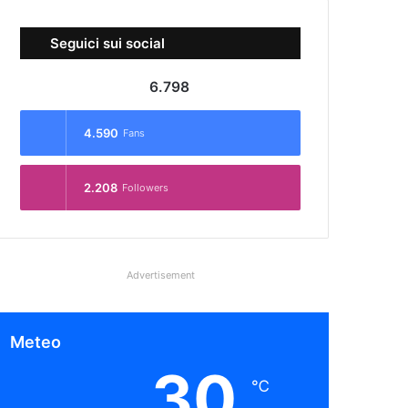
Seguici sui social
6.798
4.590
Fans
2.208
Followers
Advertisement
Meteo
30
℃