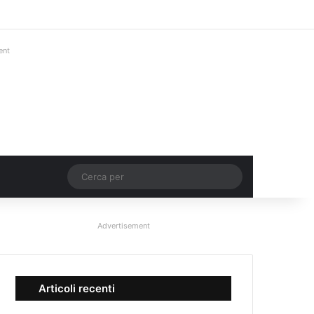
Facebook
X
You Tube
Instagram
Accedi
Un articolo a c
Barra lateral
ent
Un articolo a caso
Cerca
per
Advertisement
Articoli recenti