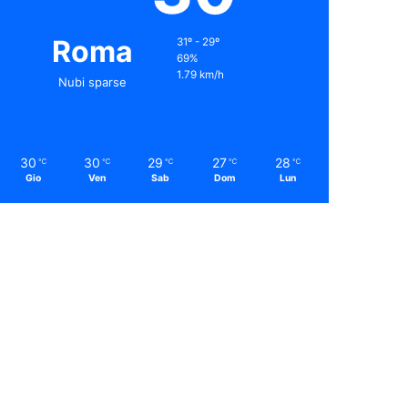
Roma
31º - 29º
69%
1.79 km/h
Nubi sparse
30
30
29
27
28
℃
℃
℃
℃
℃
Gio
Ven
Sab
Dom
Lun