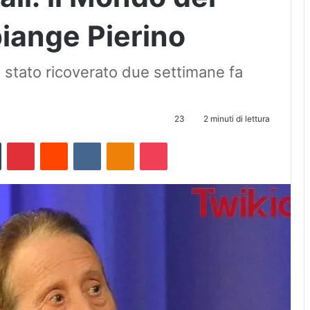
piange Pierino
 stato ricoverato due settimane fa
23
2 minuti di lettura
Tumblr
Pinterest
Reddit
VKontakte
Odnoklassniki
Pocket