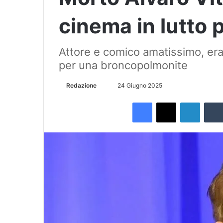
cinema in lutto 
Attore e comico amatissimo, era
per una broncopolmonite
Redazione
I
24 Giugno 2025
n
Facebook
X
LinkedIn
v
i
a
u
n
'
e
m
a
i