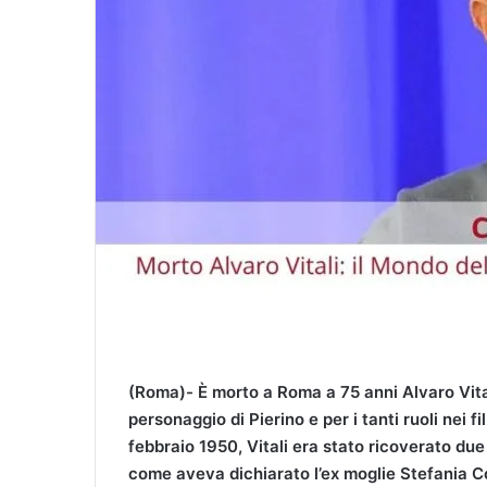
l
(Roma)- È morto a Roma a 75 anni Alvaro Vital
personaggio di Pierino e per i tanti ruoli nei f
febbraio 1950, Vitali era stato ricoverato du
come aveva dichiarato l’ex moglie Stefania Co