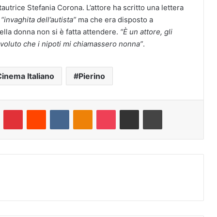
tautrice Stefania Corona. L’attore ha scritto una lettera
“invaghita dell’autista”
ma che era disposto a
ella donna non si è fatta attendere.
“È un attore, gli
o voluto che i nipoti mi chiamassero nonna”
.
inema Italiano
Pierino
umblr
Pinterest
Reddit
VKontakte
Odnoklassniki
Pocket
Condividi via e-mail
Stampa