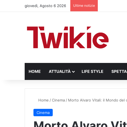
giovedì, Agosto 6 2026
Ultime notizie
HOME
ATTUALITÀ
LIFE STYLE
SPETT
Home
/
Cinema
/
Morto Alvaro Vitali: il Mondo del 
Cinema
Morto Alvaro Vit