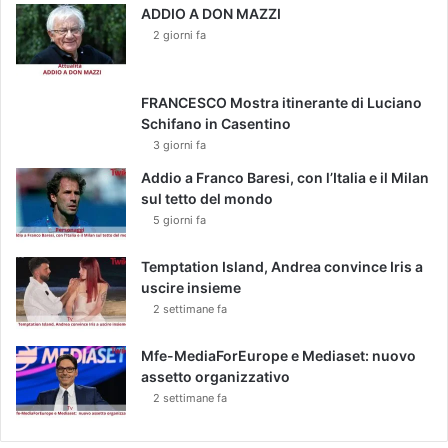
ADDIO A DON MAZZI
r
2 giorni fa
d
i
n
a
FRANCESCO Mostra itinerante di Luciano
r
Schifano in Casentino
i
3 giorni fa
o
Addio a Franco Baresi, con l’Italia e il Milan
'
sul tetto del mondo
5 giorni fa
Temptation Island, Andrea convince Iris a
uscire insieme
2 settimane fa
Mfe-MediaForEurope e Mediaset: nuovo
assetto organizzativo
2 settimane fa