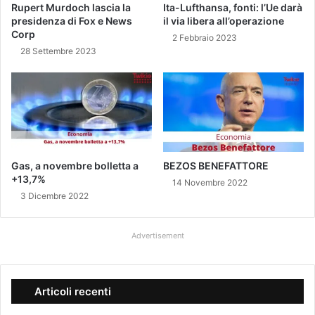
d
p
Rupert Murdoch lascia la
Ita-Lufthansa, fonti: l’Ue darà
e
e
presidenza di Fox e News
il via libera all’operazione
l
r
Corp
2 Febbraio 2023
a
i
28 Settembre 2023
c
C
a
o
c
m
c
u
i
n
a
i
a
,
R
s
Gas, a novembre bolletta a
BEZOS BENEFATTORE
a
+13,7%
f
14 Novembre 2022
m
o
3 Dicembre 2022
b
r
o
z
Advertisement
o
s
t
r
Articoli recenti
a
o