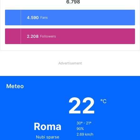
6.798
4.590
Fans
2.208
Followers
Advertisement
Meteo
22
℃
Roma
30º - 21º
90%
2.69 km/h
Nubi sparse