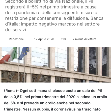
Secondo il bollettino di Via Nazionale, il Pil
registrerà il -5% nel primo trimestre a causa
della pandemia e delle conseguenti misure di
restrizione per contenerne la diffusione. Banca
d’Italia: impatto negativo marcato nel settore
dei servizi
Redazione
I
17 Aprile 2020
110
2 minuti di lettura
n
v
i
a
u
n
'
e
(Roma)- Ogni settimana di blocco costa un calo del Pil
m
dello 0,5%, nel primo trimestre del 2020 si stima un crollo
a
del 5% e si prevede un crollo anche nel secondo
i
trimestre. Nessun dubbio, il coronavirus ha trascinato
l