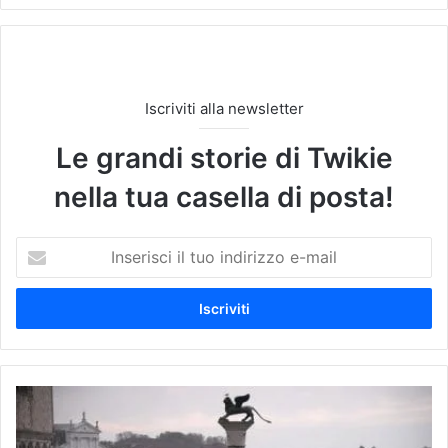
Iscriviti alla newsletter
Le grandi storie di Twikie
nella tua casella di posta!
I
n
s
e
r
i
s
c
C
i
O
i
M