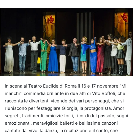
n
v
i
a
u
n
'
e
m
a
i
l
In scena al Teatro Euclide di Roma il 16 e 17 novembre
“Mi
manchi”, commedia brillante in due atti di Vito Boffoli, che
racconta le divertenti vicende dei vari personaggi, che si
riuniscono per festeggiare Giorgia, la protagonista. Amori
segreti, tradimenti, amicizie forti, ricordi del passato, sogni
emozionanti, meravigliosi balletti e bellissime canzoni
cantate dal vivo: la danza, la recitazione e il canto, che