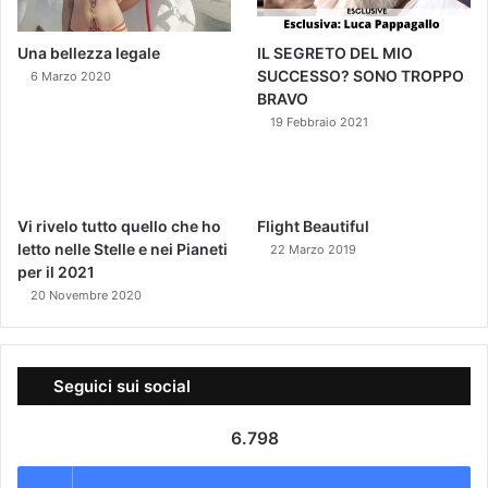
r
a
d
Una bellezza legale
IL SEGRETO DEL MIO
i
SUCCESSO? SONO TROPPO
6 Marzo 2020
o
BRAVO
c
19 Febbraio 2021
o
n
"
L
Vi rivelo tutto quello che ho
Flight Beautiful
a
letto nelle Stelle e nei Pianeti
22 Marzo 2019
n
per il 2021
e
20 Novembre 2020
ñ
a
d
e
Seguici sui social
l
S
6.798
a
l
v