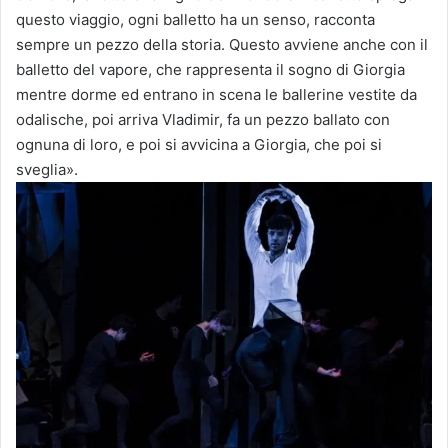
questo viaggio, ogni balletto ha un senso, racconta
sempre un pezzo della storia. Questo avviene anche con il
balletto del vapore, che rappresenta il sogno di Giorgia
mentre dorme ed entrano in scena le ballerine vestite da
odalische, poi arriva Vladimir, fa un pezzo ballato con
ognuna di loro, e poi si avvicina a Giorgia, che poi si
sveglia».