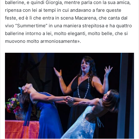
ballerine, e quindi Giorgia, mentre parla con la sua amica,
ripensa con lei ai tempi in cui andavano a fare queste
feste, ed è lì che entra in scena Macarena, che canta dal
vivo “Summertime” in una maniera strepitosa e ha quattro
ballerine intorno a lei, molto eleganti, molto belle, che si
muovono molto armoniosamente».