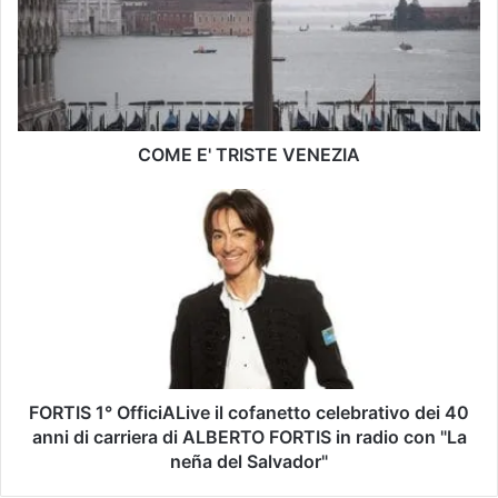
l
E
t
E
u
'
o
T
i
R
n
I
d
S
COME E' TRISTE VENEZIA
i
T
r
E
F
i
V
O
z
E
R
z
N
T
o
E
I
e
Z
S
-
I
1
m
A
°
a
O
i
f
FORTIS 1° OfficiALive il cofanetto celebrativo dei 40
l
f
anni di carriera di ALBERTO FORTIS in radio con "La
i
neña del Salvador"
c