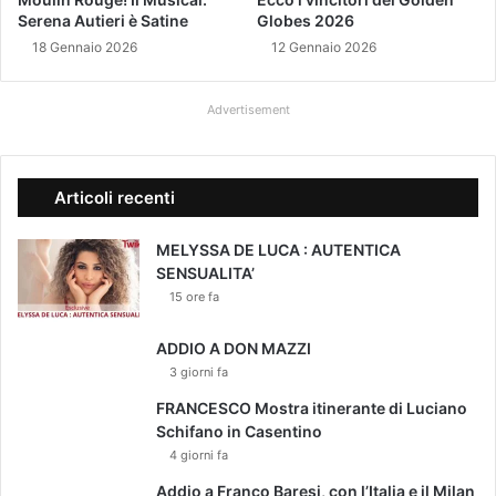
Serena Autieri è Satine
Globes 2026
r
a
18 Gennaio 2026
12 Gennaio 2026
t
i
Advertisement
v
o
d
e
Articoli recenti
i
4
MELYSSA DE LUCA : AUTENTICA
0
SENSUALITA’
a
15 ore fa
n
n
i
ADDIO A DON MAZZI
d
3 giorni fa
i
FRANCESCO Mostra itinerante di Luciano
c
Schifano in Casentino
a
4 giorni fa
r
r
Addio a Franco Baresi, con l’Italia e il Milan