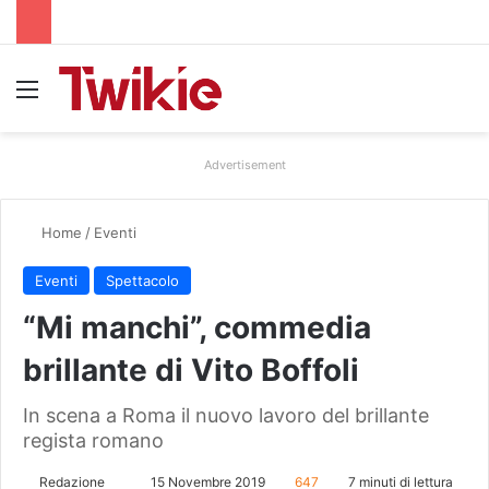
Menu
Advertisement
Home
/
Eventi
Eventi
Spettacolo
“Mi manchi”, commedia
brillante di Vito Boffoli
In scena a Roma il nuovo lavoro del brillante
regista romano
Redazione
I
15 Novembre 2019
647
7 minuti di lettura