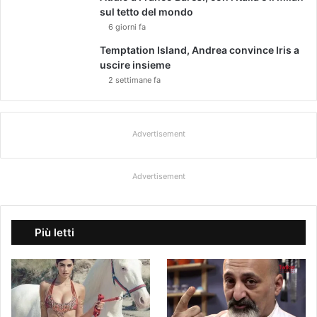
i
sul tetto del mondo
e
6 giorni fa
r
Temptation Island, Andrea convince Iris a
a
uscire insieme
d
2 settimane fa
i
A
L
B
Advertisement
E
R
T
Advertisement
O
F
O
R
Più letti
T
I
S
i
n