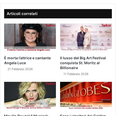
i
A
L
Articoli correlati
i
v
e
i
l
c
o
f
È morta l’attrice e cantante
Il lusso del Big Art Festival
a
Angela Luce
conquista St. Moritz al
n
Billionaire
21 Febbraio 2026
e
11 Febbraio 2026
t
t
o
c
e
l
e
b
Moulin Rouge! Il Musical:
Ecco i vincitori dei Golden