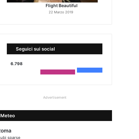
Flight Beautiful
22 Marzo 2019
Seguici sui social
6.798
4.590
Fans
2.208
Followers
Advertisement
Meteo
Roma
ubi sparse