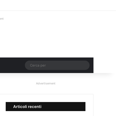
Facebook
X
You Tube
Instagram
Accedi
Un articolo a ca
Barra lateral
ent
Un articolo a caso
Cerca
per
Advertisement
Articoli recenti