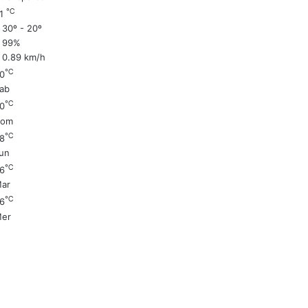
℃
21
30º - 20º
99%
0.89 km/h
℃
0
ab
℃
0
Dom
℃
8
un
℃
6
ar
℃
6
er