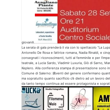
giovanili.
La serata di gala prenderà il via con lo spettacolo “La Lupa
Antonello De Rosa e l’attrice romana, Nadia Rinaldi, e cin
consegnati i riconoscimenti, tutti al femminile e per l’im
teatrale, a Lucia Sardo, Vladimir Luxuria, Giò di Sarno, Ma
Keplero. Alla conferenza stampa di presentazione sono inte
Comune di Salerno: 摘venti del genere confermano quanto la
ma sopratutto quanto sacrificio c’è dietro ad un lavoro de
da tanto tempo continua ad essere protagonista e sopratt