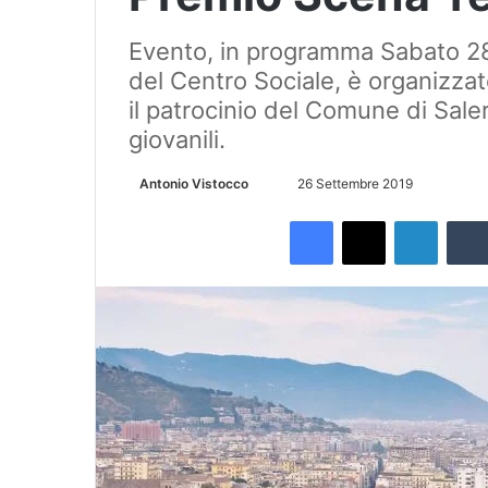
Evento, in programma Sabato 28 
del Centro Sociale, è organizza
il patrocinio del Comune di Saler
giovanili.
Antonio Vistocco
I
26 Settembre 2019
n
Facebook
X
LinkedIn
v
i
a
u
n
'
e
m
a
i