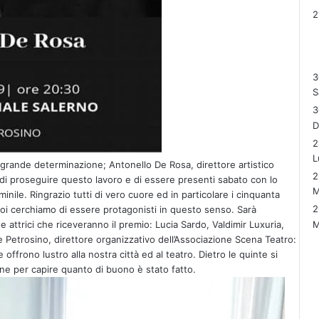
3
S
3
2
L
rande determinazione; Antonello De Rosa, direttore artistico
2
 di proseguire questo lavoro e di essere presenti sabato con lo
M
nile. Ringrazio tutti di vero cuore ed in particolare i cinquanta
2
e noi cerchiamo di essere protagonisti in questo senso. Sarà
M
e attrici che riceveranno il premio: Lucia Sardo, Valdimir Luxuria,
 Petrosino, direttore organizzativo dell’Associazione Scena Teatro:
frono lustro alla nostra città ed al teatro. Dietro le quinte si
ione per capire quanto di buono è stato fatto.