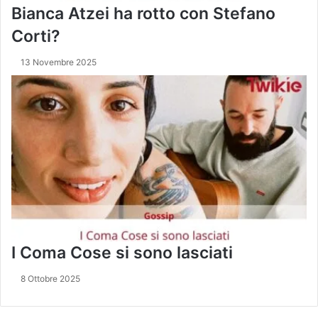
i
Bianca Atzei ha rotto con Stefano
a
Corti?
n
e
d
13 Novembre 2025
e
g
l
i
a
n
n
i
O
t
t
a
I Coma Cose si sono lasciati
n
t
8 Ottobre 2025
a