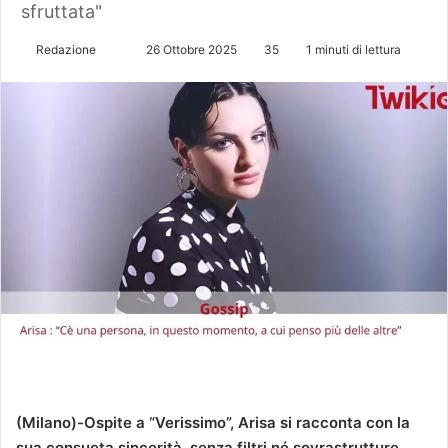
sfruttata"
Redazione
I
26 Ottobre 2025
35
1 minuti di lettura
n
v
i
a
u
n
'
e
m
a
i
l
(Milano)-Ospite a “Verissimo”, Arisa si racconta con la
sua consueta sincerità, senza filtri né sovrastrutture,