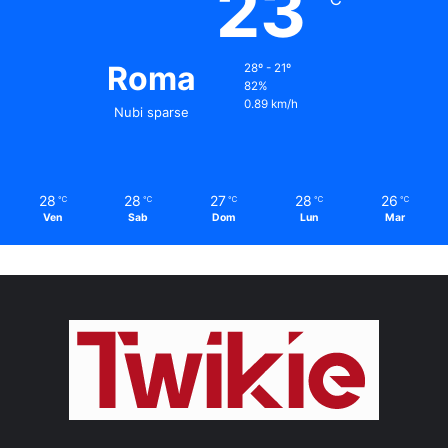
23
Roma
28º - 21º
82%
0.89 km/h
Nubi sparse
28
28
27
28
26
℃
℃
℃
℃
℃
Ven
Sab
Dom
Lun
Mar