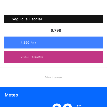
Seguici sui social
6.798
4.590
Fans
2.208
Followers
Advertisement
Meteo
℃