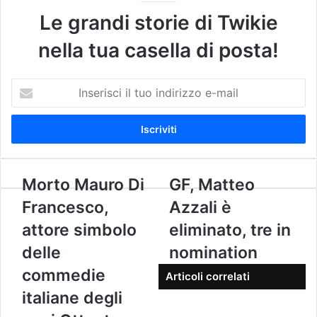
Le grandi storie di Twikie
nella tua casella di posta!
I
n
s
e
r
i
s
M
Morto Mauro Di
G
GF, Matteo
c
o
F
Francesco,
Azzali è
i
r
,
i
t
M
attore simbolo
eliminato, tre in
l
o
a
delle
nomination
t
M
t
u
a
t
commedie
Articoli correlati
o
u
e
i
italiane degli
r
o
n
o
A