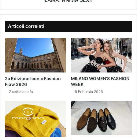
l
:
A
S
S
e
E
r
X
Articoli correlati
e
Y
n
a
A
u
t
i
e
2a Edizione Iconic Fashion
MILANO WOMEN’S FASHION
r
Flow 2926
WEEK
i
2 settimane fa
5 Febbraio 2026
è
S
a
t
i
n
e