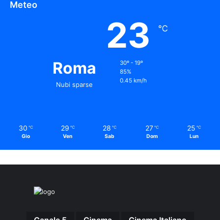
Meteo
23
℃
Roma
30º - 19º
85%
0.45 km/h
Nubi sparse
30
29
28
27
25
℃
℃
℃
℃
℃
Gio
Ven
Sab
Dom
Lun
Canale 5
Cinema
Cinema Italiano