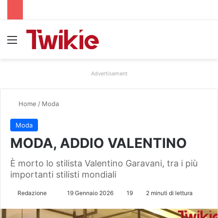
Menu
Advertisement
Home
/
Moda
Moda
MODA, ADDIO VALENTINO
È morto lo stilista Valentino Garavani, tra i più
importanti stilisti mondiali
Redazione
I
19 Gennaio 2026
19
2 minuti di lettura
n
v