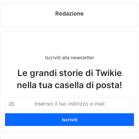
Redazione
Iscriviti alla newsletter
Le grandi storie di Twikie
nella tua casella di posta!
I
n
s
e
r
i