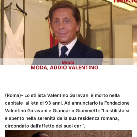
i
a
u
n
'
e
m
a
i
l
(Roma)- Lo stilista Valentino Garavani è morto nella
capitale all’età di 93 anni. Ad annunciarlo la Fondazione
Valentino Garavani e Giancarlo Giammetti: “Lo stilista si
è spento nella serenità della sua residenza romana,
circondato dall’affetto dei suoi cari”.