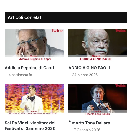
n
O
t
D
e
I
Articoli correlati
p
E
r
R
o
N
n
I
t
1
a
6
l
M
a
A
Addio a Peppino di Capri
ADDIO A GINO PAOLI
s
G
4 settimane fa
24 Marzo 2026
e
G
r
I
i
O
e
2
d
0
a
2
l
1
e
Sal Da Vinci, vincitore del
È morto Tony Dallara
i
Festival di Sanremo 2026
17 Gennaio 2026