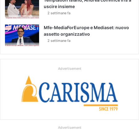
l
uscire insieme
i
2 settimane fa
n
t
Mfe-MediaForEurope e Mediaset: nuovo
o
assetto organizzativo
n
2 settimane fa
Advertisement
Advertisement