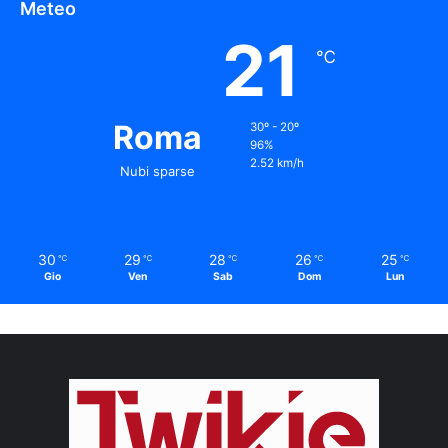
Meteo
21
℃
Roma
30º - 20º
96%
2.52 km/h
Nubi sparse
30
29
28
26
25
℃
℃
℃
℃
℃
Gio
Ven
Sab
Dom
Lun