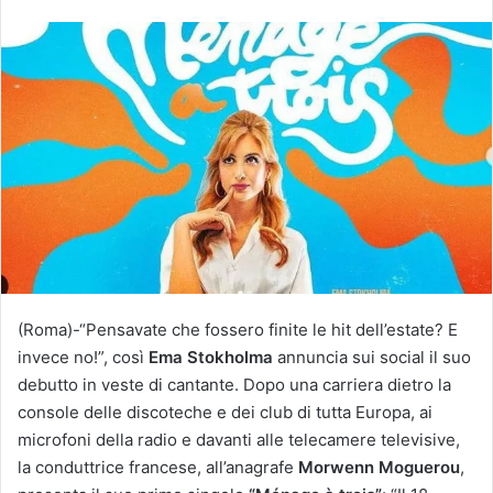
n
v
i
a
u
n
'
e
m
a
i
l
(Roma)-“Pensavate che fossero finite le hit dell’estate? E
invece no!”, così
Ema Stokholma
annuncia sui social il suo
debutto in veste di cantante. Dopo una carriera dietro la
console delle discoteche e dei club di tutta Europa, ai
microfoni della radio e davanti alle telecamere televisive,
la conduttrice francese, all’anagrafe
Morwenn Moguerou
,