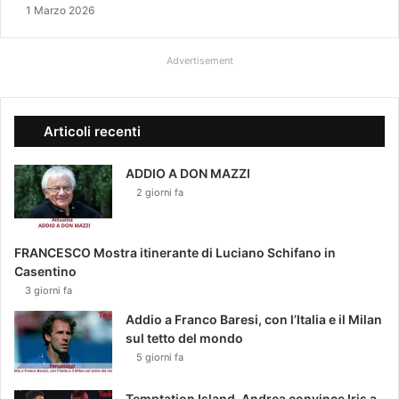
p
1 Marzo 2026
r
o
d
Advertisement
o
t
t
Articoli recenti
a
s
u
ADDIO A DON MAZZI
l
2 giorni fa
l
o
s
FRANCESCO Mostra itinerante di Luciano Schifano in
c
Casentino
a
3 giorni fa
n
Addio a Franco Baresi, con l’Italia e il Milan
d
sul tetto del mondo
a
5 giorni fa
l
o
C
Temptation Island, Andrea convince Iris a