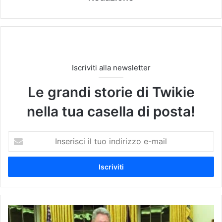
Iscriviti alla newsletter
Le grandi storie di Twikie
nella tua casella di posta!
I
n
s
e
r
i
s
c
M
i
o